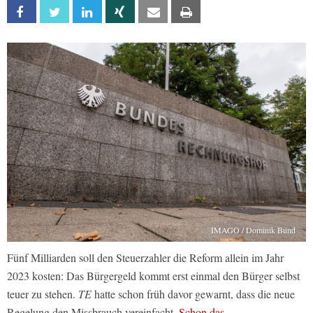
Facebook
Twitter
Linkedin
Xing
Email
Print
IMAGO / Dominik Bund
Fünf Milliarden soll den Steuerzahler die Reform allein im Jahr
2023 kosten: Das Bürgergeld kommt erst einmal den Bürger selbst
teuer zu stehen.
TE
hatte schon früh davor gewarnt, dass die neue
Regelung den Missbrauch vereinfacht.
Schon das