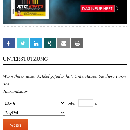
Facebook
Twitter
Linkedin
Xing
Email
Print
UNTERSTÜTZUNG
Wenn Ihnen unser Artikel gefallen hat: Unterstützen Sie diese Form
des
Journalismus.
oder
€
Weiter