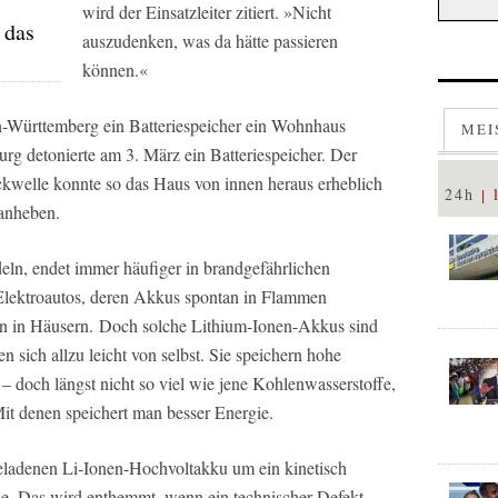
wird der Einsatzleiter zitiert. »Nicht
 das
auszudenken, was da hätte passieren
können.«
n-Württemberg ein Batteriespeicher ein Wohnhaus
MEI
rg detonierte am 3. März ein Batteriespeicher. Der
uckwelle konnte so das Haus von innen heraus erheblich
24h
anheben.
eln, endet immer häufiger in brandgefährlichen
 Elektroautos, deren Akkus spontan in Flammen
ern in Häusern. Doch solche Lithium-Ionen-Akkus sind
sich allzu leicht von selbst. Sie speichern hohe
doch längst nicht so viel wie jene Kohlenwasserstoffe,
it denen speichert man besser Energie.
eladenen Li-Ionen-Hochvoltakku um ein kinetisch
. Das wird enthemmt, wenn ein technischer Defekt