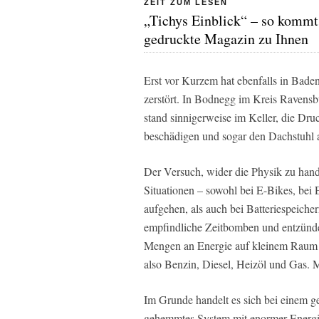
ZEIT ZUM LESEN
„Tichys Einblick“ – so kommt
gedruckte Magazin zu Ihnen
Erst vor Kurzem hat ebenfalls in Bade
zerstört. In Bodnegg im Kreis Ravensbu
stand sinnigerweise im Keller, die Dr
beschädigen und sogar den Dachstuhl 
Der Versuch, wider die Physik zu hand
Situationen – sowohl bei E-Bikes, bei
aufgehen, als auch bei Batteriespeich
empfindliche Zeitbomben und entzünden 
Mengen an Energie auf kleinem Raum – 
also Benzin, Diesel, Heizöl und Gas. M
Im Grunde handelt es sich bei einem g
gehemmtes System mit enormer Energie