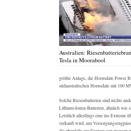
Australien: Riesenbatteriebra
Tesla in Moorabool
größte Anlage, die Hornsdale Power R
südaustralischen Hornsdale mit 100 MW
Solche Riesenbatterien sind nichts and
Lithium-Ionen-Batterien, ähnlich wie s
Letztlich allerdings eine ins Extreme ü
verkauft wird, um Versorgungsengpässe
die ebenfalls zur Energie von morgen e