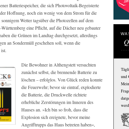
er Batteriespeicher, die sich Photovoltaik-Begeisterte
in der Hoffnung, noch ein wenig von dem Strom für die
sonnigem Wetter tagsüber die Photozellen auf dem
n-Württemberg eine Pflicht, auf die Dächer neu gebauter
WA
haben die Grünen im Landtag durchgesetzt, allerdings
Q
gen an Sondermüll geschehen soll, wenn die
ist.
Die Bewohner in Althengstett versuchten
Tägl
zunächst selbst, die brennende Batterie zu
und 
löschen – erfolglos. Von Glück reden konnte
Mein
die Feuerwehr; bevor sie eintraf, explodierte
Frage
die Batterie, die Druckwelle richtete
darg
erhebliche Zerstörungen im Inneren des
werd
Hauses an. »Ich bin so froh, dass die
Explosion sich ereignete, bevor meine
Angrifftrupps das Haus betreten haben«,