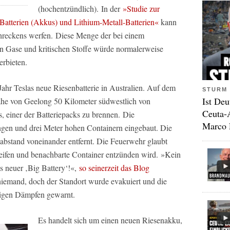
(hochentzündlich). In der
»Studie zur
atterien (Akkus) und Lithium-Metall-Batterien«
kann
chreckens werfen. Diese Menge der bei einem
en Gase und kritischen Stoffe würde normalerweise
erbieten.
Jahr Teslas neue Riesenbatterie in Australien. Auf dem
STURM 
Ist Deu
he von Geelong 50 Kilometer südwestlich von
Ceuta-
 einer der Batteriepacks zu brennen. Die
Marco 
ngen und drei Meter hohen Containern eingebaut. Die
abstand voneinander entfernt. Die Feuerwehr glaubt
greifen und benachbarte Container entzünden wird. »Kein
as neuer ‚Big Battery‘!«,
so seinerzeit das Blog
niemand, doch der Standort wurde evakuiert und die
tigen Dämpfen gewarnt.
Es handelt sich um einen neuen Riesenakku,