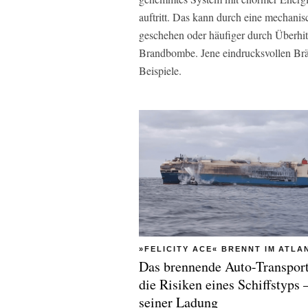
auftritt. Das kann durch eine mechani
geschehen oder häufiger durch Überhit
Brandbombe. Jene eindrucksvollen Brän
Beispiele.
»FELICITY ACE« BRENNT IM ATLA
Das brennende Auto-Transport
die Risiken eines Schiffstyps 
seiner Ladung