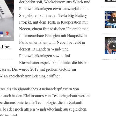
der helfen soll, Wackelstrom aus Wind- und
Photovoltaikanlagen etwas auszugleichen.
Sie gehören zum neuen Tesla Big Battery
Projekt, mit dem Tesla in Kooperation mit
Neoen, einem französischen Unternehmen
für erneuerbare Energien mit Hauptsitz in
Paris, unterhalten will. Neoen betreibt in
nd bei
derzeit 13 Ländern Wind- und
Photovoltaikanlagen sowie fünf
Riesenbatteriespeicher, darunter die bisher
eserve. Die wurde 2017 mit großem Getöse im
 an speicherbarer Leistung eröffnet.
eres als ein gigantisches Aneinanderpflastern von
ie auch in den Elektroautos von Tesla eingebaut werden.
berdimensionierte alte Technologie, die als Zukunft
 bei der noch älteren Windradtechnik auszugleichen,
rklärt wird.