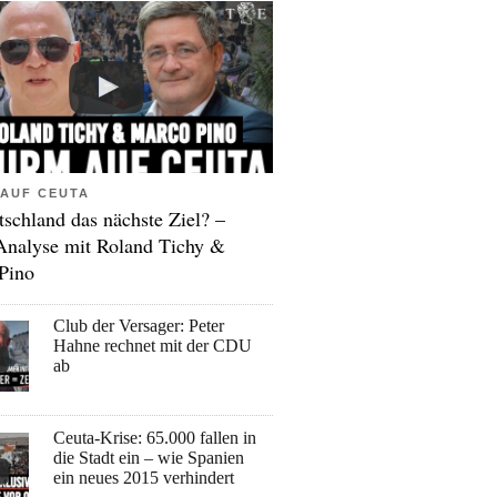
AUF CEUTA
tschland das nächste Ziel? –
Analyse mit Roland Tichy &
Pino
Club der Versager: Peter
Hahne rechnet mit der CDU
ab
Ceuta-Krise: 65.000 fallen in
die Stadt ein – wie Spanien
ein neues 2015 verhindert