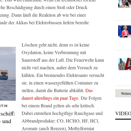
sche Beschädigung durch einen Stoß oder Druck
zung. Dann läuft die Reaktion ab wie bei einer
de der Akkus bei Elektrobussen liefern beredte
Löschen geht nicht, denn es ist keine
Oxydation, keine Verbrennung mit
Sauerstoff aus der Luft. Die Feuerwehr kann
nicht viel machen, außer dem Versuch zu
kühlen. Ein brennendes Elektroauto versucht
sie, in einen wassergefüllten Container zu
stellen, damit die Batterie abkühlt.
Das
Weiter
dauert allerdings ein paar Tage.
Die Folgen
bei einem Brand gelten als sehr kritisch.
NTIK
schiff:
VIDE
Dabei entstehen hochgiftige Rauchgase und
– und
Abbrandprodukte: CO, HCHO, HF, HCl,
Aromate (auch Benzen), Methylformiat