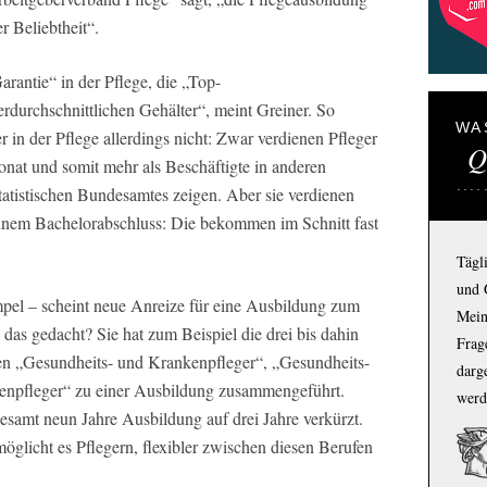
r Beliebtheit“.
rantie“ in der Pflege, die „Top-
durchschnittlichen Gehälter“, meint Greiner. So
WA
r in der Pflege allerdings nicht: Zwar verdienen Pfleger
Q
onat und somit mehr als Beschäftigte in anderen
atistischen Bundesamtes zeigen. Aber sie verdienen
 einem Bachelorabschluss: Die bekommen im Schnitt fast
Tägl
und 
pel – scheint neue Anreize für eine Ausbildung zum
Mein
 das gedacht? Sie hat zum Beispiel die drei bis dahin
Frage
en „Gesundheits- und Krankenpfleger“, „Gesundheits-
darg
enpfleger“ zu einer Ausbildung zusammengeführt.
werd
esamt neun Jahre Ausbildung auf drei Jahre verkürzt.
glicht es Pflegern, flexibler zwischen diesen Berufen