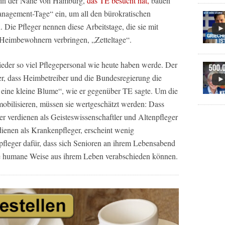
im in der Nähe von Hamburg,
das TE besucht hat,
bauen
management-Tage“ ein, um all den bürokratischen
Die Pfleger nennen diese Arbeitstage, die sie mit
n Heimbewohnern verbringen, „Zetteltage“.
ieder so viel Pflegepersonal wie heute haben werde. Der
er, dass Heimbetreiber und die Bundesregierung die
e eine kleine Blume“, wie er gegenüber TE sagte. Um die
mobilisieren, müssen sie wertgeschätzt werden: Dass
er verdienen als Geisteswissenschaftler und Altenpfleger
dienen als Krankenpfleger, erscheint wenig
fleger dafür, dass sich Senioren an ihrem Lebensabend
ne humane Weise aus ihrem Leben verabschieden können.