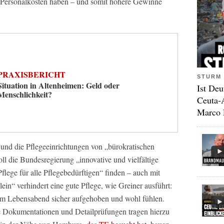
r Personalkosten haben – und somit höhere Gewinne
PRAXISBERICHT
STURM 
Situation in Altenheimen: Geld oder
Ist Deu
Menschlichkeit?
Ceuta-
Marco 
und die Pflegeeinrichtungen von „bürokratischen
oll die Bundesregierung „innovative und vielfältige
lege für alle Pflegebedürftigen“ finden – auch mit
in“ verhindert eine gute Pflege, wie Greiner ausführt:
rem Lebensabend sicher aufgehoben und wohl fühlen.
ige Dokumentationen und Detailprüfungen tragen hierzu