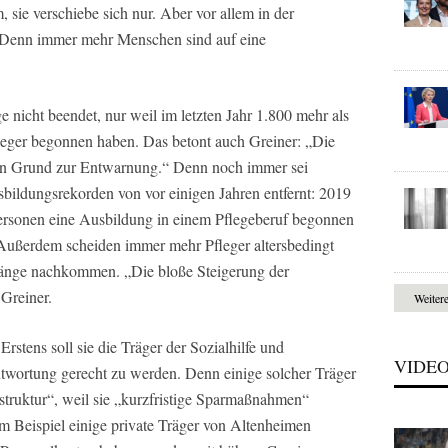
 sie verschiebe sich nur. Aber vor allem in der
: Denn immer mehr Menschen sind auf eine
e nicht beendet, nur weil im letzten Jahr 1.800 mehr als
leger begonnen haben. Das betont auch Greiner: „Die
ein Grund zur Entwarnung.“ Denn noch immer sei
ildungsrekorden von vor einigen Jahren entfernt: 2019
ersonen eine Ausbildung in einem Pflegeberuf begonnen
r. Außerdem scheiden immer mehr Pfleger altersbedingt
änge nachkommen. „Die bloße Steigerung der
 Greiner.
Weiter
rstens soll sie die Träger der Sozialhilfe und
VIDE
ntwortung gerecht zu werden. Denn einige solcher Träger
astruktur“, weil sie „kurzfristige Sparmaßnahmen“
m Beispiel einige private Träger von Altenheimen