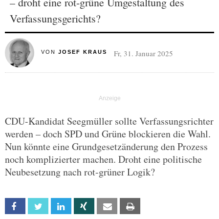
– droht eine rot-grüne Umgestaltung des
Verfassungsgerichts?
Fr, 31. Januar 2025
VON
JOSEF KRAUS
CDU-Kandidat Seegmüller sollte Verfassungsrichter
werden – doch SPD und Grüne blockieren die Wahl.
Nun könnte eine Grundgesetzänderung den Prozess
noch komplizierter machen. Droht eine politische
Neubesetzung nach rot-grüner Logik?
Facebook
Twitter
Linkedin
Xing
Email
Print