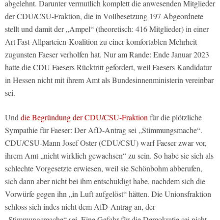
abgelehnt. Darunter vermutlich komplett die anwesenden Mitglieder
der CDU/CSU-Fraktion, die in Vollbesetzung 197 Abgeordnete
stellt und damit der „Ampel“ (theoretisch: 416 Mitglieder) in einer
Art Fast-Allparteien-Koalition zu einer komfortablen Mehrheit
zugunsten Faeser verholfen hat. Nur am Rande: Ende Januar 2023
hatte die CDU Faesers Rücktritt gefordert, weil Faesers Kandidatur
in Hessen nicht mit ihrem Amt als Bundesinnenministerin vereinbar
sei.
Und
die Begründung der CDU/CSU-Fraktion
für die plötzliche
Sympathie für Faeser: Der AfD-Antrag sei „Stimmungsmache“.
CDU/CSU-Mann Josef Oster (CDU/CSU) warf Faeser zwar vor,
ihrem Amt „nicht wirklich gewachsen“ zu sein. So habe sie sich als
schlechte Vorgesetzte erwiesen, weil sie Schönbohm abberufen,
sich dann aber nicht bei ihm entschuldigt habe, nachdem sich die
Vorwürfe gegen ihn „in Luft aufgelöst“ hätten. Die Unionsfraktion
schloss sich indes nicht dem AfD-Antrag an, der
„Stimmungsmache“ sei. Eine Gefahr für die Demokratie sei nicht