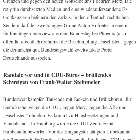
Grenzen und gegen den neuen Gottseibeiuns Friedrich Merz. Die
rot-grün durchsetzten Medien und eine wiederauferstandene Ex-
Gottkanzlerin befeuern den Zirkus. In den öffentlich-rechtlichen
Sendern darf der zweitrangige Grüne Anton Hofreiter in einem
fünfminütigen Interview aus dem Bundestag bei Phoenix (also
öffentlich-rechtlich) zehnmal die Beschimpfung „Faschisten“ gegen
die demnächst qua Bundestagswahl zweitstärkste Partei
Deutschlands ausspeien.
Randale vor und in CDU-Büros – brüllendes
Schweigen von Frank-Walter Steinmeier
Bundesweit kämpfen Tausende mit Fackeln und Brüllchören „für“
Demokratie, gegen die CDU, gegen Merz, gegen die AfD und
„Faschisten“ ohnehin. Es kommt zu Hausbesetzungen und
Vandalismus. In Hamburg wurde die CDU-Zentrale mit
Farbbeuteln beworfen. Vor der Eingangstür hängten Unbekannte
ein Banner mit der Parole: „Hier sitzen die Straftäter – CDU raus.“