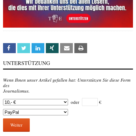
Facebook
Twitter
Linkedin
Xing
Email
Print
UNTERSTÜTZUNG
Wenn Ihnen unser Artikel gefallen hat: Unterstützen Sie diese Form
des
Journalismus.
oder
€
Weiter