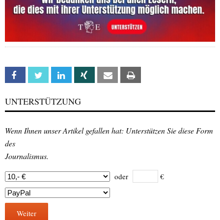
Facebook
Twitter
Linkedin
Xing
Email
Print
UNTERSTÜTZUNG
Wenn Ihnen unser Artikel gefallen hat: Unterstützen Sie diese Form
des
Journalismus.
oder
€
Weiter