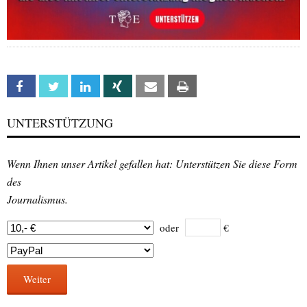
Facebook
Twitter
Linkedin
Xing
Email
Print
UNTERSTÜTZUNG
Wenn Ihnen unser Artikel gefallen hat: Unterstützen Sie diese Form
des
Journalismus.
oder
€
Weiter