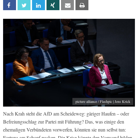
Facebook
Twitter
Linkedin
Xing
Email
Print
picture alliance / Flashpic | Jens Krick
Nach Krah steht die AfD am Scheideweg: gäriger Haufen – oder
Befreiungsschlag zur Partei mit Führung? Das, was einige den
ehemaligen Verbündeten vorwerfen, könnten sie nun selbst tun:
Fortuna am Schopf packen. Die Krise könnte den Vorwand bilden,