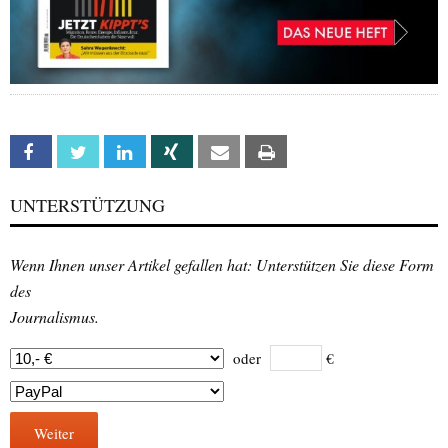
Facebook
Twitter
Linkedin
Xing
Email
Print
UNTERSTÜTZUNG
Wenn Ihnen unser Artikel gefallen hat: Unterstützen Sie diese Form
des
Journalismus.
oder
€
Weiter