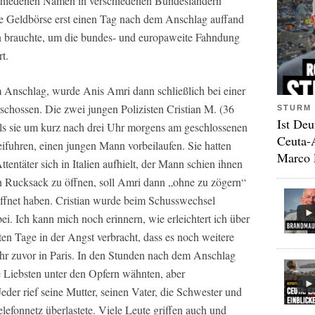
schiedenen Namen in verschiedenen Bundesländern
ie Geldbörse erst einen Tag nach dem Anschlag auffand
 brauchte, um die bundes- und europaweite Fahndung
t.
Anschlag, wurde Anis Amri dann schließlich bei einer
schossen. Die zwei jungen Polizisten Cristian M. (36
STURM 
Ist Deu
 als sie um kurz nach drei Uhr morgens am geschlossenen
Ceuta-
fuhren, einen jungen Mann vorbeilaufen. Sie hatten
Marco 
tentäter sich in Italien aufhielt, der Mann schien ihnen
nen Rucksack zu öffnen, soll Amri dann „ohne zu zögern“
öffnet haben. Cristian wurde beim Schusswechsel
ei. Ich kann mich noch erinnern, wie erleichtert ich über
zten Tage in der Angst verbracht, dass es noch weitere
hr zuvor in Paris. In den Stunden nach dem Anschlag
re Liebsten unter den Opfern wähnten, aber
eder rief seine Mutter, seinen Vater, die Schwester und
lefonnetz überlastete. Viele Leute griffen auch und