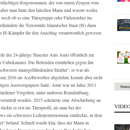
Verdächtiger festgenommen, der von einem Zeugen vom
– aber man hatte den falschen Mann und wusste weder,
, noch ob es eine Tätergruppe oder Fädenzieher im
kündete die Terrormiliz Islamischer Staat (IS) dann
ein IS-Kämpfer für den Anschlag verantwortlich gewesen
 der 24-jährige Tunesier Anis Amri öffentlich zur
n Unbekannter. Die Behörden ermittelten gegen ihn
schweren staatsgefährdenden Straftat“, er war als
uni 2016 als Asylbewerber abgelehnt, konnte aber nicht
tigen Ausweispapiere hatte. Amri war im Jahre 2011
Weiter
hiedener Vergehen, unter anderem Brandstiftung,
 verurteilt worden. 2015 scheiterte eine Abschiebung an
VIDE
ückte er erst ins Täterprofil, als man bei der
ws ein schwarzes Lederportemonnaie entdeckte, in dem
i“ befand. Schnell wurde klar, dass der Mann in