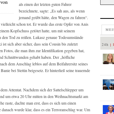
 von
als einen der letzten guten Fahrer
bezeichnete, sagte: „Es sah aus, als wenn
jemand geübt hätte, den Wagen zu fahren“.
ielleicht schon tot. Er wurde das erste Opfer von Anis
MEI
einem Kopfschuss getötet hatte, um mit seinem
 in den Tod zu reißen. Lukasz genaue Todesumstände
 ist sich aber sicher, dass sein Cousin bis zuletzt
24h
n Fotos, die man ihm zur Identifikation gegeben hat,
 und Schnittwunden gehabt haben. Der „höfliche
ach dem Anschlag leblos auf dem Beifahrersitz seines
Banie bei Stettin beigesetz. Er hinterließ seine trauernde
h dem Attentat. Nachdem sich der Sattelschlepper um
und um etwa 20 Uhr mitten in den Weihnachtsmarkt am
he raste, dachte man erst, dass es sich um einen
z danach wurde klar, dass es ein Terroranschlag war. Um