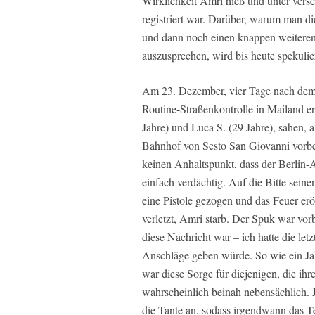
Wirklichkeit Amri hieß und unter ver
registriert war. Darüber, warum man d
und dann noch einen knappen weiteren
auszusprechen, wird bis heute spekulier
Am 23. Dezember, vier Tage nach dem 
Routine-Straßenkontrolle in Mailand er
Jahre) und Luca S. (29 Jahre), sahen,
Bahnhof von Sesto San Giovanni vorbei
keinen Anhaltspunkt, dass der Berlin-At
einfach verdächtig. Auf die Bitte sei
eine Pistole gezogen und das Feuer er
verletzt, Amri starb. Der Spuk war vorb
diese Nachricht war – ich hatte die let
Anschläge geben würde. So wie ein Ja
war diese Sorge für diejenigen, die ih
wahrscheinlich beinah nebensächlich. J
die Tante an, sodass irgendwann das Te