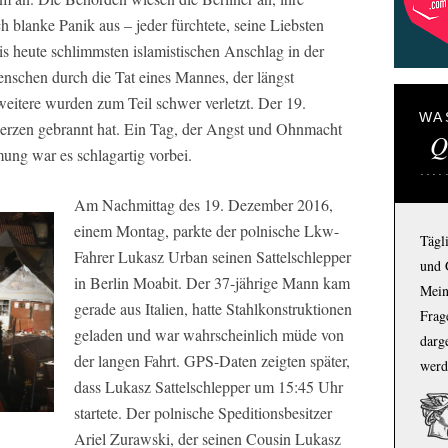
 blanke Panik aus – jeder fürchtete, seine Liebsten
is heute schlimmsten islamistischen Anschlag in der
nschen durch die Tat eines Mannes, der längst
weitere wurden zum Teil schwer verletzt. Der 19.
WA
 Herzen gebrannt hat. Ein Tag, der Angst und Ohnmacht
Q
ung war es schlagartig vorbei.
Am Nachmittag des 19. Dezember 2016,
einem Montag, parkte der polnische Lkw-
Tägl
Fahrer Lukasz Urban seinen Sattelschlepper
und 
in Berlin Moabit. Der 37-jährige Mann kam
Mein
gerade aus Italien, hatte Stahlkonstruktionen
Frage
geladen und war wahrscheinlich müde von
darg
der langen Fahrt. GPS-Daten zeigten später,
werd
dass Lukasz Sattelschlepper um 15:45 Uhr
startete. Der polnische Speditionsbesitzer
Ariel Zurawski, der seinen Cousin Lukasz