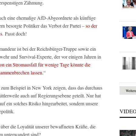
derspenstigen Zähmung.
auch eine ehemalige AfD-Abgeordnete als künftige
ern besorgte Politiker das Verbot der Partei –
so der
us
. Passt doch!
ndeur ist bei der Reichsbürger-Truppe sowie ein
wehr und Survival-Experte, der vor einigen Jahren in
on ein Stromausfall für wenige Tage könnte die
usammenbrechen lassen.
“
 zum Beispiel in New York zeigen, dass das durchaus
Weiter
ittlerweile auch auf Regierungsebene geteilt. Nur hat
uf ein solches Risiko hingearbeitet, sondern unsere
VIDE
politik.
ber die Loyalität unserer bewaffneten Kräfte, die
m unterwandert sind?