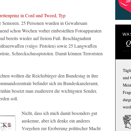
ettenprinz in Cord und Tweed, Typ
re Senioren. 25 Personen wurden in Gewahrsam
end schon Wochen vorher einbestellten Fotoapparaten
WA
nd bereits wieder auf freiem Fuß. Beschlagnahmt
Q
feuerwaffen (vulgo: Pistolen) sowie 25 Langwaffen
üste, Schreckschusspistolen. Damit können Terroristen
Tägl
ichten wollten die Reichsbürger den Bundestag in ihre
und 
Kommandozentrale befindet sich im Bundeskanzleramt,
Mein
nhin besetzt man zuallererst die wichtigsten Sender,
Frage
rden soll.
darg
werd
Nicht, dass ich mich damit besonders gut
auskenne, aber ich denke ein anderes
Vorgehen zur Eroberung politischer Macht