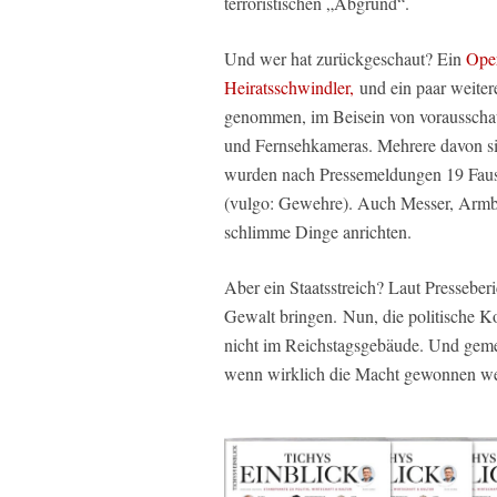
terroristischen „Abgrund“.
Und wer hat zurückgeschaut? Ein
Oper
Heiratsschwindler,
und ein paar weite
genommen, im Beisein von vorausschau
und Fernsehkameras. Mehrere davon si
wurden nach Pressemeldungen 19 Faust
(vulgo: Gewehre). Auch Messer, Armbr
schlimme Dinge anrichten.
Aber ein Staatsstreich? Laut Presseber
Gewalt bringen. Nun, die politische 
nicht im Reichstagsgebäude. Und gemei
wenn wirklich die Macht gewonnen we