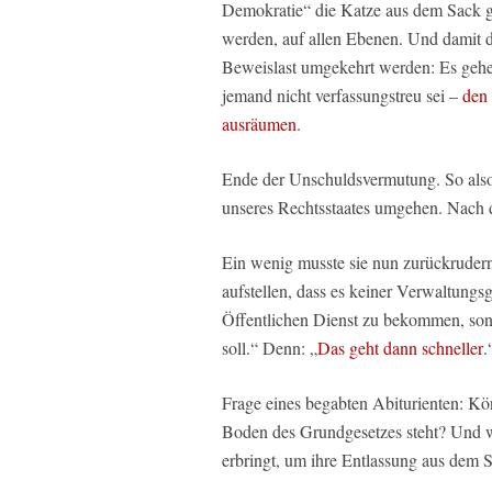
Demokratie“ die Katze aus dem Sack ge
werden, auf allen Ebenen. Und damit das
Beweislast umgekehrt werden: Es gehe 
jemand nicht verfassungstreu sei –
den 
ausräumen
.
Ende der Unschuldsvermutung. So also
unseres Rechtsstaates umgehen. Nach 
Ein wenig musste sie nun zurückrudern.
aufstellen, dass es keiner Verwaltungs
Öffentlichen Dienst zu bekommen, sond
soll.“ Denn: „
Das geht dann schneller
.
Frage eines begabten Abiturienten: Kön
Boden des Grundgesetzes steht? Und wä
erbringt, um ihre Entlassung aus dem S