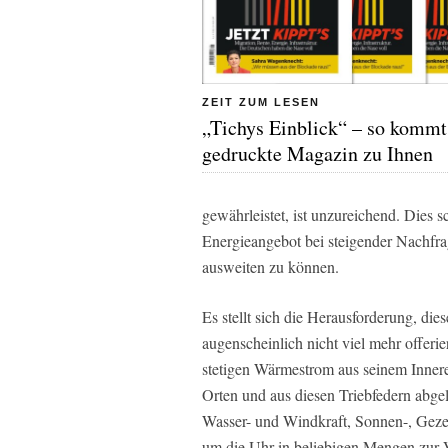
ZEIT ZUM LESEN
„Tichys Einblick“ – so kommt
gedruckte Magazin zu Ihnen
gewährleistet, ist unzureichend. Dies sc
Energieangebot bei steigender Nachfr
ausweiten zu können.
Es stellt sich die Herausforderung, d
augenscheinlich nicht viel mehr offerier
stetigen Wärmestrom aus seinem Inneren
Orten und aus diesen Triebfedern abg
Wasser- und Windkraft, Sonnen-, Gezei
um die Uhr in beliebigen Mengen zur 