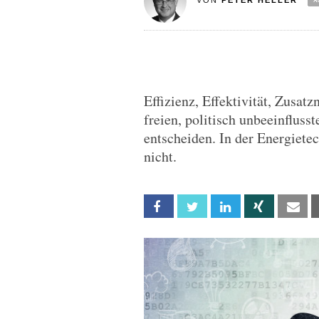
VON
PETER HELLER
Effizienz, Effektivität, Zusat
freien, politisch unbeeinfluss
entscheiden. In der Energietech
nicht.
Facebook
Twitter
Linkedin
Xing
Em