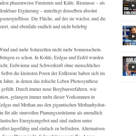
est phasenweise Finsternis und Kälte. Biomasse – als
e denkbare Ergänzung – unterliegt denselben absolut
energieflüsse. Die Fläche, auf der sie wächst, und die
iert, sind ebenfalls endlich und nicht beliebig
Wind und mehr Solarzellen nicht mehr Sonnenschein.
ringen es schon. In Kohle, Erdgas und Erdöl wurden
icht, Erdwärme und Schwerkraft ohne menschliches
elbst die kleinsten Poren der Erdkruste haben sich im
en Jahre, in denen das irdische Leben Photosynthese
n gefüllt. Durch immer neue Bergbauverfahren, wie
lation, gelangen immer mehr dieser Vorkommen in
 Erdgas und Methan aus den gigantischen Methanhydrat-
für alle sinnvollen Planungszeiträume als unendlich
elastisches Energieangebot und sind zudem unter
frei lagerfähig und einfach zu befördern. Alternativen