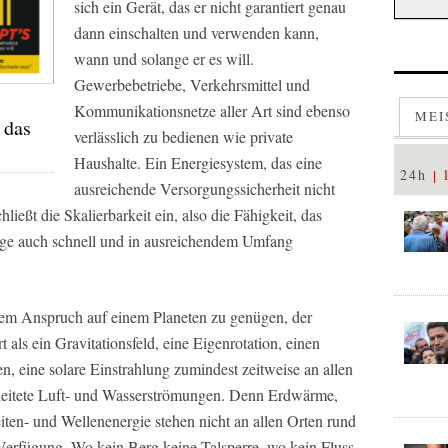
sich ein Gerät, das er nicht garantiert genau
dann einschalten und verwenden kann,
wann und solange er es will.
Gewerbebetriebe, Verkehrsmittel und
Kommunikationsnetze aller Art sind ebenso
MEI
 das
verlässlich zu bedienen wie private
Haushalte. Ein Energiesystem, das eine
24h
ausreichende Versorgungssicherheit nicht
hließt die Skalierbarkeit ein, also die Fähigkeit, das
age auch schnell und in ausreichendem Umfang
iesem Anspruch auf einem Planeten zu genügen, der
t als ein Gravitationsfeld, eine Eigenrotation, einen
, eine solare Einstrahlung zumindest zeitweise an allen
eleitete Luft- und Wasserströmungen. Denn Erdwärme,
ten- und Wellenenergie stehen nicht an allen Orten rund
Verfügung. Wo kein Berg keine Talsperre, wo kein Fluss