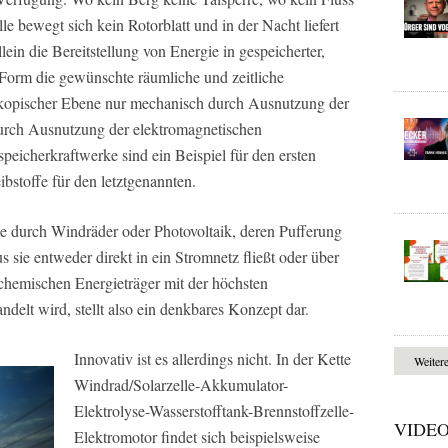
e bewegt sich kein Rotorblatt und in der Nacht liefert
lein die Bereitstellung von Energie in gespeicherter,
r Form die gewünschte räumliche und zeitliche
skopischer Ebene nur mechanisch durch Ausnutzung der
durch Ausnutzung der elektromagnetischen
icherkraftwerke sind ein Beispiel für den ersten
ibstoffe für den letztgenannten.
ie durch Windräder oder Photovoltaik, deren Pufferung
 sie entweder direkt in ein Stromnetz fließt oder über
 chemischen Energieträger mit der höchsten
elt wird, stellt also ein denkbares Konzept dar.
Innovativ ist es allerdings nicht. In der Kette
Weiter
Windrad/Solarzelle-Akkumulator-
Elektrolyse-Wasserstofftank-Brennstoffzelle-
VIDE
Elektromotor findet sich beispielsweise