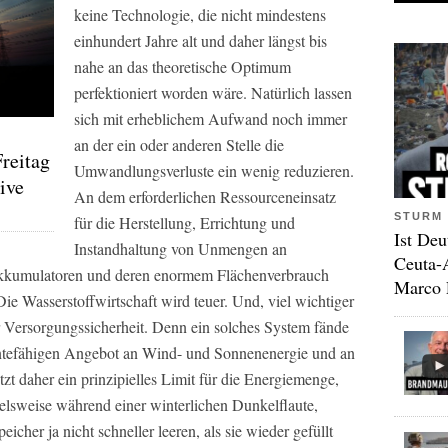
keine Technologie, die nicht mindestens
einhundert Jahre alt und daher längst bis
nahe an das theoretische Optimum
perfektioniert worden wäre. Natürlich lassen
sich mit erheblichem Aufwand noch immer
an der ein oder anderen Stelle die
reitag
Umwandlungsverluste ein wenig reduzieren.
ive
An dem erforderlichen Ressourceneinsatz
STURM 
für die Herstellung, Errichtung und
Ist Deu
Instandhaltung von Unmengen an
Ceuta-
kkumulatoren und deren enormem Flächenverbrauch
Marco 
ie Wasserstoffwirtschaft wird teuer. Und, viel wichtiger
r Versorgungssicherheit. Denn ein solches System fände
ntefähigen Angebot an Wind- und Sonnenenergie und an
etzt daher ein prinzipielles Limit für die Energiemenge,
ielsweise während einer winterlichen Dunkelflaute,
icher ja nicht schneller leeren, als sie wieder gefüllt