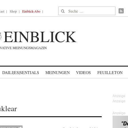
Suche nach:
ast
Shop
Einblick-Abo
DAILI|ES|SENTIALS
MEINUNGEN
VIDEOS
FEUILLETON
uklear
Anzeige