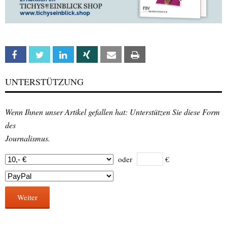
Facebook
Twitter
Linkedin
Xing
Email
Print
UNTERSTÜTZUNG
Wenn Ihnen unser Artikel gefallen hat: Unterstützen Sie diese Form
des
Journalismus.
oder
€
Weiter