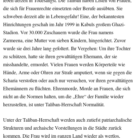
leben derzeit in Todesangst. Die Taliban haben Listen von Frauen,
die sich für Frauenrechte einsetzten oder Berufe ausübten. Sie
schweben derzeit alle in Lebensgefahr! Eine, der bekanntesten
Hinrichtungen geschah im Jahr 1999 in Kabuls großem Ghazi-
Stadion. Vor 30.000 Zuschauern wurde die Frau namens
Zarmeena, eine Mutter von sieben Kindern, hingerichtet. Zuvor
wurde sie drei Jahre lang gefoltert. Ihr Vergehen: Um ihre Tochter
zu schützen, hatte sie ihren gewalttätigen Ehemann, der sie
misshandelte, ermordet. Vielen Frauen werden Körperteile wie
Hände, Arme oder Ohren zur Strafe amputiert, wenn sie gegen die
Scharia verstoßen oder auch nur versuchen, vor ihren gewalttätigen
Ehemännern zu flüchten. Ehrenmorde, Morde an Frauen, die sich
nicht an die Normen halten, um die „Ehre“ der Familie wieder
herzustellen, ist unter Taliban-Herrschaft Normalität.
Unter der Taliban-Herrschaft werden auch zutiefst patriarchalische
Strukturen und archaische Vorstellungen in die Städte zurück
kommen. Die Frau wird im ganzen Land wieder als wertlos,