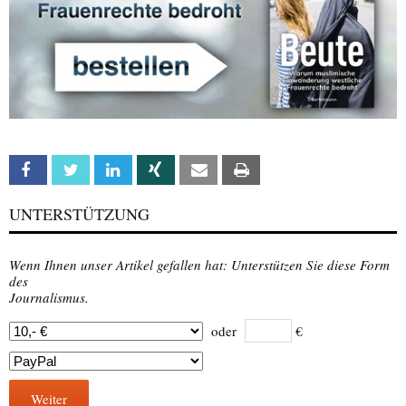
Facebook
Twitter
Linkedin
Xing
Email
Print
UNTERSTÜTZUNG
Wenn Ihnen unser Artikel gefallen hat: Unterstützen Sie diese Form
des
Journalismus.
oder
€
Weiter