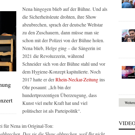
Nena hingegen blieb auf der Bühne. Und als
die Sicherheitsleute drohten, ihre Show
abzubrechen, sprach der deutsche Weltstar
zu den Zuschauern, dann müsse man sie
schon mit der Polizei von der Bühne holen.
Nena blieb, Helge ging – die Sängerin ist
2021 die Revoluzzerin, während
Schneider sich von der Bühne stahl und vor
dem Hygiene-Konzept kapitulierte. Noch
2017 hatte er der
Rhein-Neckar-Zeitung
ins
enung
Ohr posaunt: „Ich bin der
hundertprozentigen Überzeugung, dass
nzert
Kunst viel mehr Kraft hat und viel
Weiter
politischer ist als Parteipolitik“.
VIDE
i für Nena im Original-Ton:
 abbrechen. Das sie die Show abbrechen, weil Ihr nicht