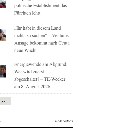
politische Establishment das
Fürchten lehrt
„Ihr habt in diesem Land
nichts zu suchen“ – Venturas
Ansage bekommt nach Ceuta
neue Wucht
Energiewende am Abgrund:
Wer wird zuerst
abgeschaltet? – TE-Wecker
am 8. August 2026
e >>
O
» alle Videos