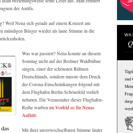
es Blatt beziehungsweise seine Leser aus. Man erinnert
pagnen der Antifa.
 Weil Nena sich gerade auf einem Konzert am
den mündigen Bürger wieder als laute Stimme in die
WA
rückzuholen.
Q
Was war passiert? Nena konnte an diesem
Sonntag nicht auf der Berliner Waldbühne
singen, einer der schönsten Bühnen
Tägl
Deutschlands, sondern musste dem Druck
und 
der Corona-Einschränkungen folgend mit
Mein
dem Flughafen Berlin-Schönefeld vorlieb
Frage
nehmen. Die Veranstalter dieser Flughafen-
darg
Reihe warben
im Vorfeld so für Nenas
werd
Auftritt
:
 das
Mit ihrer unverwechselbaren Stimme läutet