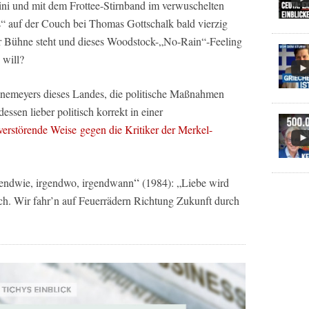
ni und mit dem Frottee-Stirnband im verwuschelten
s“ auf der Couch bei Thomas Gottschalk bald vierzig
der Bühne steht und dieses Woodstock-„No-Rain“-Feeling
 will?
rönemeyers dieses Landes, die politische Maßnahmen
essen lieber politisch korrekt in einer
verstörende Weise gegen die Kritiker der Merkel-
“
gendwie, irgendwo, irgendwann
(1984): „Liebe wird
ch. Wir fahr’n auf Feuerrädern Richtung Zukunft durch