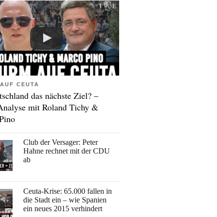
AUF CEUTA
tschland das nächste Ziel? –
Analyse mit Roland Tichy &
Pino
Club der Versager: Peter
Hahne rechnet mit der CDU
ab
Ceuta-Krise: 65.000 fallen in
die Stadt ein – wie Spanien
ein neues 2015 verhindert