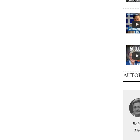
AUTO
Rol
Tic