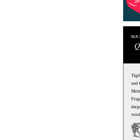
WA
Q
Tägl
und 
Mein
Frage
darg
werd