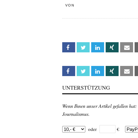
VON
Facebook
Twitter
Linkedin
Xing
Em
Facebook
Twitter
Linkedin
Xing
Em
UNTERSTÜTZUNG
Wenn Ihnen unser Artikel gefallen hat:
Journalismus.
oder
€