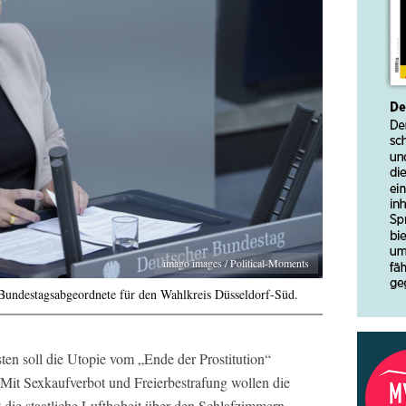
imago images / Political-Moments
 Bundestagsabgeordnete für den Wahlkreis Düsseldorf-Süd.
en soll die Utopie vom „Ende der Prostitution“
Mit Sexkaufverbot und Freierbestrafung wollen die
die staatliche Lufthoheit über den Schlafzimmern