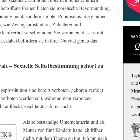
 betroffene Frauen bieten sie moralische Bevormundung.
timmung nicht, sondern simpler Populismus. Sie glauben:
, wie Zwangsprostitution, Zuhälterei und
aufverbot verschwinden. Sie vermuten, dass es mit
WA
e, dabei befördern sie in ihrer Naivität genau das
Q
raft – Sexuelle Selbstbestimmung gehört zu
Tägl
und 
rostitution sind bereits verboten, gehören verfolgt
Mein
on verboten werden soll, während man verbotene
Frage
t aufdeckt, erschließt sich mir nicht.
darg
werd
Als selbstständige Unternehmerin und als
Mutter von fünf Kindern hatte ich früher
nichts mit dem Thema zu tun. Ich bin nach