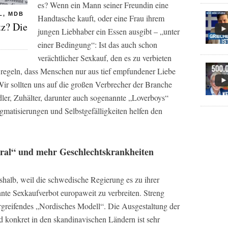
es? Wenn ein Mann seiner Freundin eine
L, MDB
Handtasche kauft, oder eine Frau ihrem
tz? Die
jungen Liebhaber ein Essen ausgibt – „unter
einer Bedingung“: Ist das auch schon
verächtlicher Sexkauf, den es zu verbieten
regeln, dass Menschen nur aus tief empfundener Liebe
ir sollten uns auf die großen Verbrecher der Branche
ler, Zuhälter, darunter auch sogenannte „Loverboys“
igmatisierungen und Selbstgefälligkeiten helfen den
ral“ und mehr Geschlechtskrankheiten
shalb, weil die schwedische Regierung es zu ihrer
nte Sexkaufverbot europaweit zu verbreiten. Streng
rgreifendes „Nordisches Modell“. Die Ausgestaltung der
 konkret in den skandinavischen Ländern ist sehr