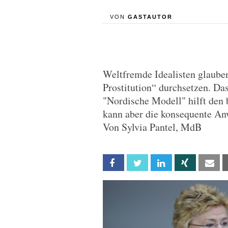
VON
GASTAUTOR
Weltfremde Idealisten glauben
Prostitution“ durchsetzen. Da
"Nordische Modell" hilft den 
kann aber die konsequente An
Von Sylvia Pantel, MdB
Facebook
Twitter
Linkedin
Xing
Em