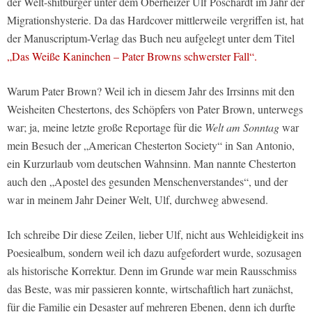
der Welt-shitbürger unter dem Oberheizer Ulf Poschardt im Jahr der
Migrationshysterie. Da das Hardcover mittlerweile vergriffen ist, hat
der Manuscriptum-Verlag das Buch neu aufgelegt unter dem Titel
„Das Weiße Kaninchen – Pater Browns schwerster Fall“.
Warum Pater Brown? Weil ich in diesem Jahr des Irrsinns mit den
Weisheiten Chestertons, des Schöpfers von Pater Brown, unterwegs
war; ja, meine letzte große Reportage für die
Welt am Sonntag
war
mein Besuch der „American Chesterton Society“ in San Antonio,
ein Kurzurlaub vom deutschen Wahnsinn. Man nannte Chesterton
auch den „Apostel des gesunden Menschenverstandes“, und der
war in meinem Jahr Deiner Welt, Ulf, durchweg abwesend.
Ich schreibe Dir diese Zeilen, lieber Ulf, nicht aus Wehleidigkeit ins
Poesiealbum, sondern weil ich dazu aufgefordert wurde, sozusagen
als historische Korrektur. Denn im Grunde war mein Rausschmiss
das Beste, was mir passieren konnte, wirtschaftlich hart zunächst,
für die Familie ein Desaster auf mehreren Ebenen, denn ich durfte