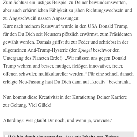
Zum Schluss ein lustiges Beispiel zu Deiner bewundernswerten,
aber auch erbärmlichen Fähigkeit zu jähen Richtungswechseln und
zu Angstschweiß-nassen Anpassungen:
Kurz nach meinem Rauswurf wurde in den USA Donald Trump,
für den Du Dich seit Neustem plötzlich erwärmst, zum Präsidenten
gewählt worden. Damals griffst du zur Feder und schriebst in der
allgemeinen Anti-Trump-Hysterie (der
Spiegel
beschwor den
Untergang des Planeten Erde!): „Wir müssen uns gegen Donald
Trump wehren und besser, mutiger, fleißger, innovativer, freier,
offener, schwuler, multikultureller werden.“ Für eine schnell danach
erfolgte Neu-Fassung hast Du Dich dann auf „kreativ“ beschränkt.
Nun kommt diese Kreativität in der Kuratierung Deiner Karriere
zur Geltung. Viel Glück!
Allerdings: wer glaubt Dir noch, und wenn ja, wieviele?
Ich bin damit einverstanden, dass mir Inhalte von Twitter