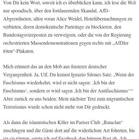
Von Dir kein Wort, soweit ich es überblicken kann, ich lese die
Welt
nur sporadisch, über den fortdauernden Skandal, AfD-
Abgeordneten, allen voran Alice Weidel, Hotelübernachtungen zu
verbieten, deren demokratische Parteitage zu blockieren, den
Bundestagsvizeposten zu verweigern, oder die von der Regierung
orchestrierten Massendemonstrationen gegen rechts mit „AfDler
töten“-Plakaten.
Mich erinnert das an den Mob aus finsterer deutscher
Vergangenheit. Ja, Ulf, Du kennst Ignazio Silones Satz: „Wenn der
Faschismus wiederkehrt, wird er nicht sagen: ‚Ich bin der
Faschismus‘, sondern er wird sagen ‚Ich bin der Antifaschismus‘‘“
Aber zurück zu uns beiden: Mein nächster Text zum migrantischen
Terrorismus wurde schon nicht mehr von Dir gedruckt.
Als dann die islamistischen Killer im Pariser Club „Bataclan“
zuschlugen und die Gäste dort auf die widerlichste Art folterten, bis
sie sie töteten, setzte ich auf Facebook den bitteren Post ab „Ich