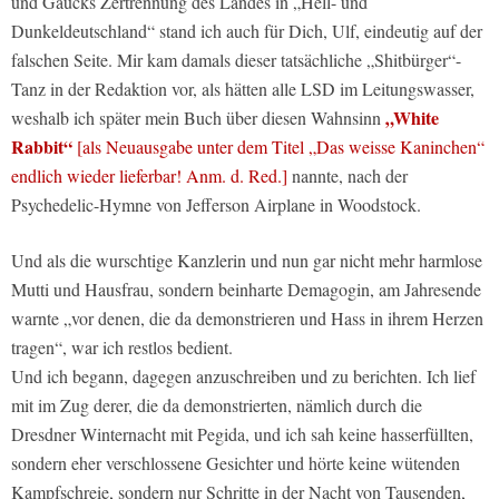
und Gaucks Zertrennung des Landes in „Hell- und
Dunkeldeutschland“ stand ich auch für Dich, Ulf, eindeutig auf der
falschen Seite. Mir kam damals dieser tatsächliche „Shitbürger“-
Tanz in der Redaktion vor, als hätten alle LSD im Leitungswasser,
„White
weshalb ich später mein Buch über diesen Wahnsinn
Rabbit“
[als Neuausgabe unter dem Titel „Das weisse Kaninchen“
endlich wieder lieferbar! Anm. d. Red.]
nannte, nach der
Psychedelic-Hymne von Jefferson Airplane in Woodstock.
Und als die wurschtige Kanzlerin und nun gar nicht mehr harmlose
Mutti und Hausfrau, sondern beinharte Demagogin, am Jahresende
warnte „vor denen, die da demonstrieren und Hass in ihrem Herzen
tragen“, war ich restlos bedient.
Und ich begann, dagegen anzuschreiben und zu berichten. Ich lief
mit im Zug derer, die da demonstrierten, nämlich durch die
Dresdner Winternacht mit Pegida, und ich sah keine hasserfüllten,
sondern eher verschlossene Gesichter und hörte keine wütenden
Kampfschreie, sondern nur Schritte in der Nacht von Tausenden,