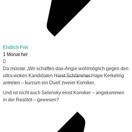
Endlich Frei
1 Monat her
Da müsste „Wir-schaffen-das-Angie wohlmöglich gegen den
ultra-woken Kandidaten H̶o̶r̶s̶t̶ ̶S̶c̶h̶l̶ä̶m̶m̶e̶r̶ Hape Kerkeling
antreten – kurzum ein Duell zweier Komiker.
Und ist nicht auch Selensky einst Komiker – angekommen
in der Realitöt – gewesen?