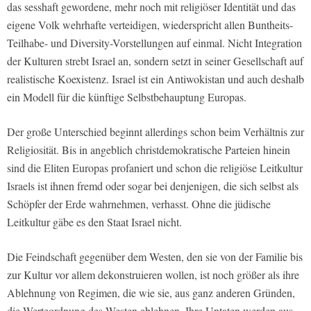
das sesshaft gewordene, mehr noch mit religiöser Identität und das
eigene Volk wehrhafte verteidigen, wiederspricht allen Buntheits-
Teilhabe- und Diversity-Vorstellungen auf einmal. Nicht Integration
der Kulturen strebt Israel an, sondern setzt in seiner Gesellschaft auf
realistische Koexistenz. Israel ist ein Antiwokistan und auch deshalb
ein Modell für die künftige Selbstbehauptung Europas.
Der große Unterschied beginnt allerdings schon beim Verhältnis zur
Religiosität. Bis in angeblich christdemokratische Parteien hinein
sind die Eliten Europas profaniert und schon die religiöse Leitkultur
Israels ist ihnen fremd oder sogar bei denjenigen, die sich selbst als
Schöpfer der Erde wahrnehmen, verhasst. Ohne die jüdische
Leitkultur gäbe es den Staat Israel nicht.
Die Feindschaft gegenüber dem Westen, den sie von der Familie bis
zur Kultur vor allem dekonstruieren wollen, ist noch größer als ihre
Ablehnung von Regimen, die wie sie, aus ganz anderen Gründen,
die Werteordnung des Westen ablehnen. Ihre Untaten werden aus