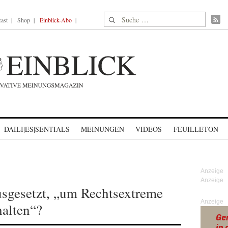
Suche nach:
ast
Shop
Einblick-Abo
DAILI|ES|SENTIALS
MEINUNGEN
VIDEOS
FEUILLETON
usgesetzt, „um Rechtsextreme
Anzeige
halten“?