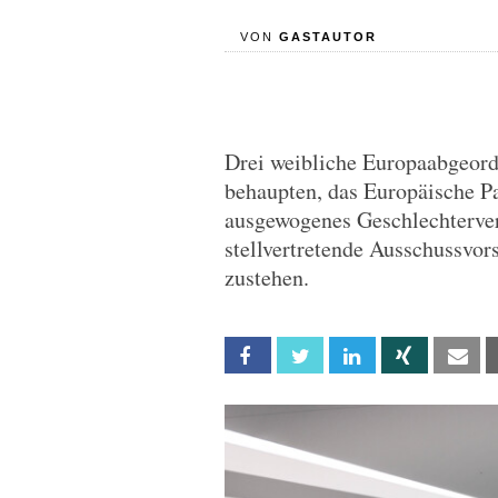
VON
GASTAUTOR
Drei weibliche Europaabgeordn
behaupten, das Europäische Pa
ausgewogenes Geschlechterverh
stellvertretende Ausschussvor
zustehen.
Facebook
Twitter
Linkedin
Xing
Em