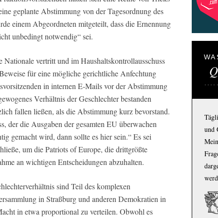
 eine geplante Abstimmung von der Tagesordnung des
rde einem Abgeordneten mitgeteilt, dass die Ernennung
nicht unbedingt notwendig“ sei.
WA
ye Nationale vertritt und im Haushaltskontrollausschuss
Q
 Beweise für eine mögliche gerichtliche Anfechtung
onsvorsitzenden in internen E-Mails vor der Abstimmung
sgewogenes Verhältnis der Geschlechter bestanden
zlich fallen ließen, als die Abstimmung kurz bevorstand.
Tägl
huss, der die Ausgaben der gesamten EU überwachen
und 
tig gemacht wird, dann sollte es hier sein.“ Es sei
Mein
ieße, um die Patriots of Europe, die drittgrößte
Frage
nahme an wichtigen Entscheidungen abzuhalten.
darg
werd
lechterverhältnis sind Teil des komplexen
ersammlung in Straßburg und anderen Demokratien in
cht in etwa proportional zu verteilen. Obwohl es