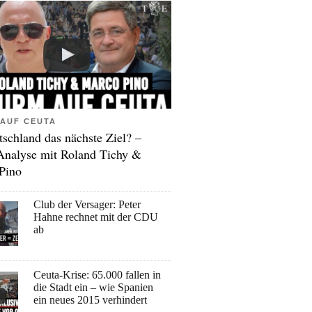
AUF CEUTA
tschland das nächste Ziel? –
Analyse mit Roland Tichy &
Pino
Club der Versager: Peter
Hahne rechnet mit der CDU
ab
Ceuta-Krise: 65.000 fallen in
die Stadt ein – wie Spanien
ein neues 2015 verhindert