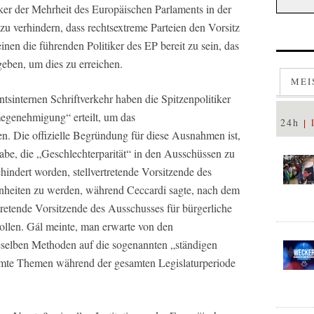
iker der Mehrheit des Europäischen Parlaments in der
 verhindern, dass rechtsextreme Parteien den Vorsitz
en die führenden Politiker des EP bereit zu sein, das
eben, um dies zu erreichen.
MEI
ntsinternen Schriftverkehr haben die Spitzenpolitiker
genehmigung“ erteilt, um das
24h
n. Die offizielle Begründung für diese Ausnahmen ist,
habe, die „Geschlechterparität“ in den Ausschüssen zu
gehindert worden, stellvertretende Vorsitzende des
nheiten zu werden, während Ceccardi sagte, nach dem
tretende Vorsitzende des Ausschusses für bürgerliche
sollen. Gál meinte, man erwarte von den
ieselben Methoden auf die sogenannten „ständigen
immte Themen während der gesamten Legislaturperiode