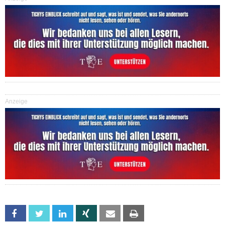
Anzeige
Facebook
Twitter
Linkedin
Xing
Email
Print