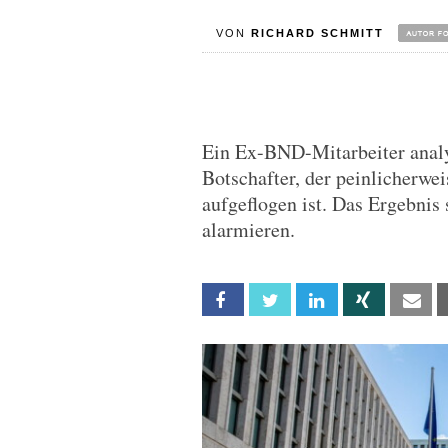
VON
RICHARD SCHMITT
Ein Ex-BND-Mitarbeiter analy
Botschafter, der peinlicherwe
aufgeflogen ist. Das Ergebnis 
alarmieren.
Facebook
Twitter
Linkedin
Xing
Em