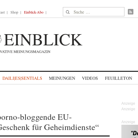
Suche nach:
ast
Shop
Einblick-Abo
DAILI|ES|SENTIALS
MEINUNGEN
VIDEOS
FEUILLETON
 porno-bloggende EU-
Anzeige
„Geschenk für Geheimdienste“