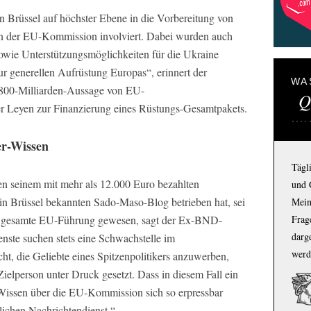
n Brüssel auf höchster Ebene in die Vorbereitung von
en der EU-Kommission involviert. Dabei wurden auch
wie Unterstützungsmöglichkeiten für die Ukraine
 generellen Aufrüstung Europas“, erinnert der
WA
e 800-Milliarden-Aussage von EU-
Q
r Leyen zur Finanzierung eines Rüstungs-Gesamtpakets.
er-Wissen
Tägl
en seinem mit mehr als 12.000 Euro bezahlten
und 
 in Brüssel bekannten Sado-Maso-Blog betrieben hat, sei
Mein
 die gesamte EU-Führung gewesen, sagt der Ex-BND-
Frage
darg
enste suchen stets eine Schwachstelle im
werd
ht, die Geliebte eines Spitzenpolitikers anzuwerben,
Zielperson unter Druck gesetzt. Dass in diesem Fall ein
r-Wissen über die EU-Kommission sich so erpressbar
dlichen Nachrichtendienst.“