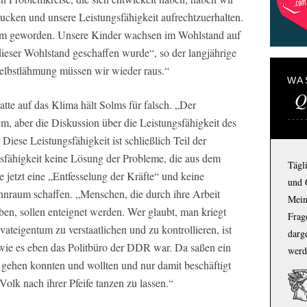
ucken und unsere Leistungsfähigkeit aufrechtzuerhalten.
em geworden. Unsere Kinder wachsen im Wohlstand auf
dieser Wohlstand geschaffen wurde“, so der langjährige
elbstlähmung müssen wir wieder raus.“
WA
Q
tte auf das Klima hält Solms für falsch. „Der
m, aber die Diskussion über die Leistungsfähigkeit des
iese Leistungsfähigkeit ist schließlich Teil der
sfähigkeit keine Lösung der Probleme, die aus dem
Tägl
 jetzt eine „Entfesselung der Kräfte“ und keine
und 
raum schaffen. „Menschen, die durch ihre Arbeit
Mein
n, sollen enteignet werden. Wer glaubt, man kriegt
Frage
vateigentum zu verstaatlichen und zu kontrollieren, ist
darg
 wie es eben das Politbüro der DDR war. Da saßen ein
werd
it gehen konnten und wollten und nur damit beschäftigt
Volk nach ihrer Pfeife tanzen zu lassen.“