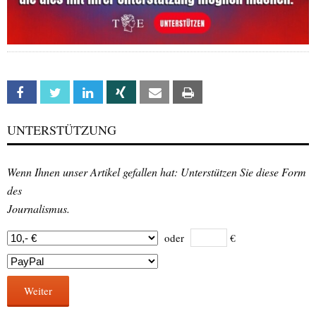
Facebook
Twitter
Linkedin
Xing
Email
Print
UNTERSTÜTZUNG
Wenn Ihnen unser Artikel gefallen hat: Unterstützen Sie diese Form
des
Journalismus.
oder
€
Weiter