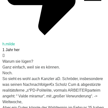
h.milde
1 Jahr her
Warum sie lügen?
Ganz einfach, weil sie es können.
Noch.
So sieht es wohl auch Kanzler aD. Schröder, insbesondere
was seinen Nachnachfolger€x Scholz Cum & abgestürzte
realitätsferne „s“PD-Politelite, vormals ARBEITERparteim
angeht: “ Valde miramur“, mit „großer Verwunderung“. ->
Weltwoche,
Aber ein Gutes könnte der Wahltermin im Februar 25 haben,