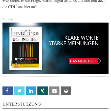
Was bleibt, ist die Frage: Warum lügen SPD, Grüne und nun auch
die CDU uns hier an?
Anzeige
Facebook
Twitter
Linkedin
Xing
Email
Print
UNTERSTÜTZUNG