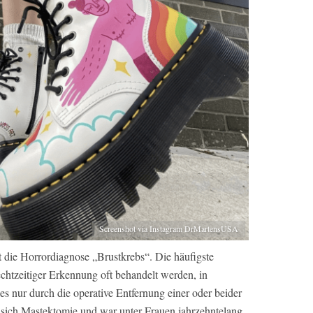
Screenshot via Instagram DrMartensUSA
t die Horrordiagnose „Brustkrebs“. Die häufigste
chtzeitiger Erkennung oft behandelt werden, in
es nur durch die operative Entfernung einer oder beider
t sich Mastektomie und war unter Frauen jahrzehntelang