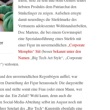
feiern, stolz zu sein und beim Genuss seines
liebsten Produkts dem Patriarchat den
Stinkefinger zu zeigen. Aufsehen erregte
damit neuerdings die Stiefelmarke des
Vertrauens adoleszenter Wohlstandsrebellen,
Doc Martens, die bei einem Gewinnspiel
eine Spezialausführung eines Stiefels mit
er
einer Figur im unvermeidlichen
„Corporate
Memphis“ Stil
(besser
bekannt unter den
Namen
„Big Tech Art Style“, „Corporate
“) verlosten.
 und den unvermeidlichen Regenbögen auffiel, war
ren Darstellung der Figur herausstach: Die dargestellte
en und stellte somit eine Frau (oder einen Mann, wer
ie dar. Ein Zufall? Wohl kaum, denn auch die
en Social-Media-Abteilung selbst im August noch mit
hrer Spielart des „Big Tech“-Kunststils ebenfalls eine