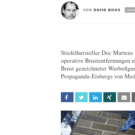
VON
DAVID BOOS
Stiefelhersteller Doc Martens
operative Brustentfernungen 
Brust gezeichneter Werbefigur
Propaganda-Eisbergs von Medi
Facebook
Twitter
Linkedin
Xing
Em