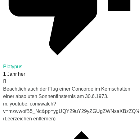
Platypus
1 Jahr her
Beachtlich auch der Flug einer Concorde im Kernschatten
einer absoluten Sonnenfinsternis am 30.6.1973.
m. youtube. com/watch?
v=mzwwofB5_Nc&pp=ygUQY29uY29yZGUgZWNsaXBzZQ
(Leerzeichen entfernen)