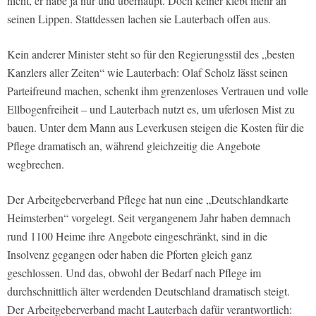
nicht, er habe ja nur und überhaupt. Doch keiner klebt mehr an
seinen Lippen. Stattdessen lachen sie Lauterbach offen aus.
Kein anderer Minister steht so für den Regierungsstil des „besten
Kanzlers aller Zeiten“ wie Lauterbach: Olaf Scholz lässt seinen
Parteifreund machen, schenkt ihm grenzenloses Vertrauen und volle
Ellbogenfreiheit – und Lauterbach nutzt es, um uferlosen Mist zu
bauen. Unter dem Mann aus Leverkusen steigen die Kosten für die
Pflege dramatisch an, während gleichzeitig die Angebote
wegbrechen.
Der Arbeitgeberverband Pflege hat nun eine „Deutschlandkarte
Heimsterben“ vorgelegt. Seit vergangenem Jahr haben demnach
rund 1100 Heime ihre Angebote eingeschränkt, sind in die
Insolvenz gegangen oder haben die Pforten gleich ganz
geschlossen. Und das, obwohl der Bedarf nach Pflege im
durchschnittlich älter werdenden Deutschland dramatisch steigt.
Der Arbeitgeberverband macht Lauterbach dafür verantwortlich: