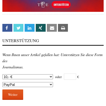
Facebook
Twitter
Linkedin
Xing
Email
Print
UNTERSTÜTZUNG
Wenn Ihnen unser Artikel gefallen hat: Unterstützen Sie diese Form
des
Journalismus.
oder
€
Weiter