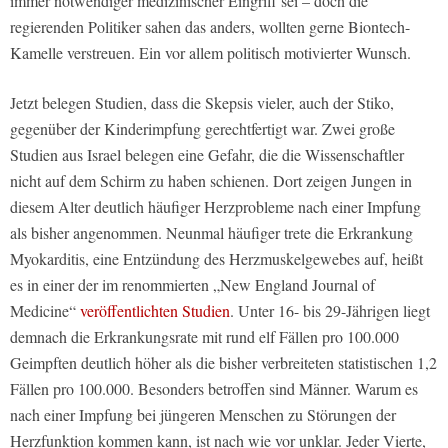
immer notwendiger medizinischer Eingriff sei – doch die
regierenden Politiker sahen das anders, wollten gerne Biontech-
Kamelle verstreuen. Ein vor allem politisch motivierter Wunsch.
Jetzt belegen Studien, dass die Skepsis vieler, auch der Stiko,
gegenüber der Kinderimpfung gerechtfertigt war. Zwei große
Studien aus Israel belegen eine Gefahr, die die Wissenschaftler
nicht auf dem Schirm zu haben schienen. Dort zeigen Jungen in
diesem Alter deutlich häufiger Herzprobleme nach einer Impfung
als bisher angenommen. Neunmal häufiger trete die Erkrankung
Myokarditis, eine Entzündung des Herzmuskelgewebes auf, heißt
es in einer der im renommierten „New England Journal of
Medicine“
veröffentlichten Studien
. Unter 16- bis 29-Jährigen liegt
demnach die Erkrankungsrate mit rund elf Fällen pro 100.000
Geimpften deutlich höher als die bisher verbreiteten statistischen 1,2
Fällen pro 100.000. Besonders betroffen sind Männer. Warum es
nach einer Impfung bei jüngeren Menschen zu Störungen der
Herzfunktion kommen kann, ist nach wie vor unklar. Jeder Vierte,