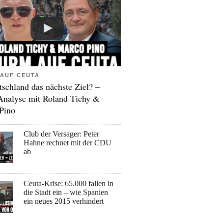
AUF CEUTA
tschland das nächste Ziel? –
Analyse mit Roland Tichy &
Pino
Club der Versager: Peter
Hahne rechnet mit der CDU
ab
Ceuta-Krise: 65.000 fallen in
die Stadt ein – wie Spanien
ein neues 2015 verhindert