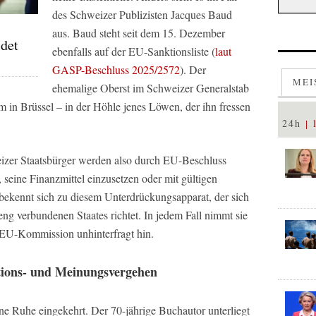
des Schweizer Publizisten Jacques Baud
aus. Baud steht seit dem 15. Dezember
ldet
ebenfalls auf der EU-Sanktionsliste (
laut
GASP-Beschluss 2025/2572
). Der
MEI
ehemalige Oberst im Schweizer Generalstab
 in Brüssel – in der Höhle jenes Löwen, der ihn fressen
24h
zer Staatsbürger werden also durch EU-Beschluss
seine Finanzmittel einzusetzen oder mit gültigen
kennt sich zu diesem Unterdrückungsapparat, der sich
ng verbundenen Staates richtet. In jedem Fall nimmt sie
EU-Kommission unhinterfragt hin.
ions- und Meinungsvergehen
ne Ruhe eingekehrt. Der 70-jährige Buchautor unterliegt