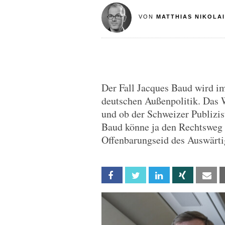
VON
MATTHIAS NIKOLAI
Der Fall Jacques Baud wird 
deutschen Außenpolitik. Das 
und ob der Schweizer Publizis
Baud könne ja den Rechtsweg g
Offenbarungseid des Auswärti
Facebook
Twitter
Linkedin
Xing
Em