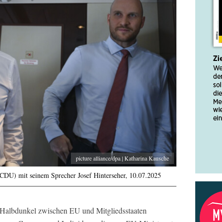
picture alliance/dpa | Katharina Kausche
CDU) mit seinem Sprecher Josef Hinterseher, 10.07.2025
m Halbdunkel zwischen EU und Mitgliedsstaaten