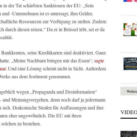
 in der Tat schärfsten Sanktionen der EU: „Sein
und -Unternehmen ist es untersagt, ihm Gelder,
chaftliche Ressourcen zur Verfügung zu stellen. Zudem
 durch diesen reisen.“ Da er in Brüssel lebt, sei er da
alität.
 Bankkonten, seine Kreditkarten sind deaktiviert. Ganz
 hatte. „Meine Nachbarn bringen mir das Essen“,
sagte
uar.
Und eine Lösung scheint nicht in Sicht. Außerdem
e Werke aus dem Sortiment genommen.
ngeblich wegen „Propaganda und Desinformation“
Weiter
- und Meinungsvergehen, denn noch darf ja jedermann
sich. Drakonische Strafen für Auffassungen und ihre
VIDE
taaten eher ungewöhnlich. Die EU mit ihren
s solchen zu bestehen.