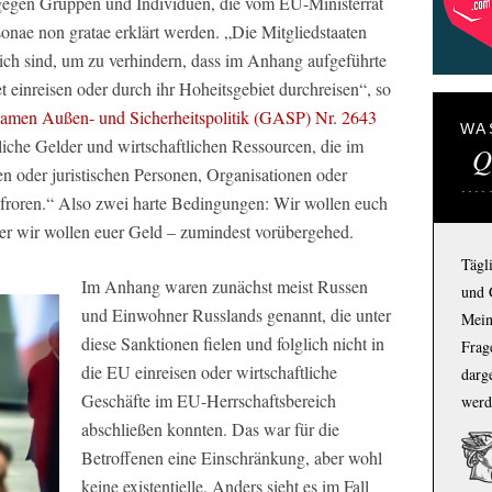
 gegen Gruppen und Individuen, die vom EU-Ministerrat
onae non gratae erklärt werden. „Die Mitgliedstaaten
lich sind, um zu verhindern, dass im Anhang aufgeführte
t einreisen oder durch ihr Hoheitsgebiet durchreisen“, so
amen Außen- und Sicherheitspolitik (GASP) Nr. 2643
WA
iche Gelder und wirtschaftlichen Ressourcen, die im
Q
n oder juristischen Personen, Organisationen oder
froren.“ Also zwei harte Bedingungen: Wir wollen euch
ber wir wollen euer Geld – zumindest vorübergehed.
Tägl
Im Anhang waren zunächst meist Russen
und 
und Einwohner Russlands genannt, die unter
Mein
diese Sanktionen fielen und folglich nicht in
Frage
die EU einreisen oder wirtschaftliche
darg
Geschäfte im EU-Herrschaftsbereich
werd
abschließen konnten. Das war für die
Betroffenen eine Einschränkung, aber wohl
keine existentielle. Anders sieht es im Fall