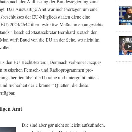
hatte nach der Auffassung der Bundesregierung zum
agt. Das Auswärtige Amt war nicht verlegen um eine
sbeschlusses der EU-Mitgliedsstaaten diene eine
(EU) 2024/2642 über restriktive Maßnahmen angesichts
slands“, beschied Staatssekretär Bernhard Kotsch den
: Man wirft Baud vor, die EU an der Seite, wo nicht im
wollen.
aus den EU-Rechtstexten: „Demnach verbreitet Jacques
 in russischen Fernseh- und Radioprogrammen pro-
ngstheorien über die Ukraine und untergräbt mittels
 und Sicherheit der Ukraine.“ Quellen, die diese
erfügbar.
tigen Amt
Die sind aber gar nicht so leicht aufzufinden,