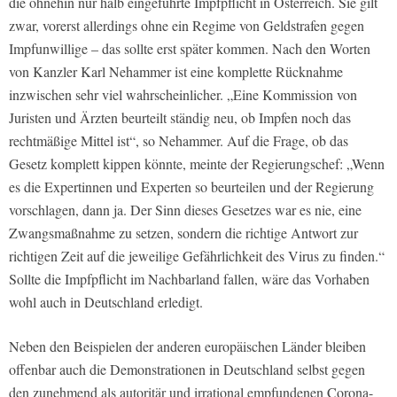
die ohnehin nur halb eingeführte Impfpflicht in Österreich. Sie gilt
zwar, vorerst allerdings ohne ein Regime von Geldstrafen gegen
Impfunwillige – das sollte erst später kommen. Nach den Worten
von Kanzler Karl Nehammer ist eine komplette Rücknahme
inzwischen sehr viel wahrscheinlicher. „Eine Kommission von
Juristen und Ärzten beurteilt ständig neu, ob Impfen noch das
rechtmäßige Mittel ist“, so Nehammer. Auf die Frage, ob das
Gesetz komplett kippen könnte, meinte der Regierungschef: „Wenn
es die Expertinnen und Experten so beurteilen und der Regierung
vorschlagen, dann ja. Der Sinn dieses Gesetzes war es nie, eine
Zwangsmaßnahme zu setzen, sondern die richtige Antwort zur
richtigen Zeit auf die jeweilige Gefährlichkeit des Virus zu finden.“
Sollte die Impfpflicht im Nachbarland fallen, wäre das Vorhaben
wohl auch in Deutschland erledigt.
Neben den Beispielen der anderen europäischen Länder bleiben
offenbar auch die Demonstrationen in Deutschland selbst gegen
den zunehmend als autoritär und irrational empfundenen Corona-