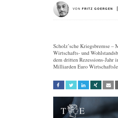
VON
FRITZ GOERGEN
Scholz’sche Kriegsbremse – 
Wirtschafts- und Wohlstands
dem dritten Rezessions-Jahr in
Milliarden Euro Wirtschaftsle
Facebook
Twitter
Linkedin
Xing
Em