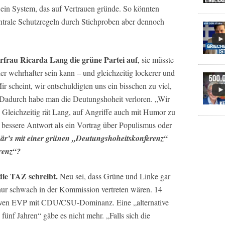
 ein System, das auf Vertrauen gründe. So könnten
ntrale Schutzregeln durch Stichproben aber dennoch
rfrau Ricarda Lang die grüne Partei auf
, sie müsste
der wehrhafter sein kann – und gleichzeitig lockerer und
ir scheint, wir entschuldigten uns ein bisschen zu viel,
 Dadurch habe man die Deutungshoheit verloren. „Wir
 Gleichzeitig rät Lang, auf Angriffe auch mit Humor zu
e bessere Antwort als ein Vortrag über Populismus oder
är’s mit einer grünen „Deutungshoheitskonferenz“
renz“?
die TAZ schreibt.
Neu sei, dass Grüne und Linke gar
nur schwach in der Kommission vertreten wären. 14
iven EVP mit CDU/CSU-Dominanz. Eine „alternative
fünf Jahren“ gäbe es nicht mehr. „Falls sich die