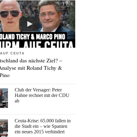
AUF CEUTA
tschland das nächste Ziel? –
Analyse mit Roland Tichy &
Pino
Club der Versager: Peter
Hahne rechnet mit der CDU
ab
Ceuta-Krise: 65.000 fallen in
die Stadt ein – wie Spanien
ein neues 2015 verhindert