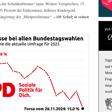
 der Schuldenbremse“ tarnt. Weitere Versprechen: 15
95 Prozent der Einkommen, höheres Kindergeld,
rlängerung der „Mietpreisbremse“.
– Ob Scholz in seinen
WA
Q
Tägl
und 
Mein
Frage
darg
werd