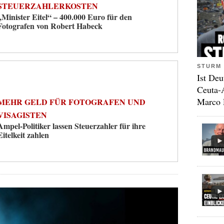
STEUERZAHLERKOSTEN
„Minister Eitel“ – 400.000 Euro für den
Fotografen von Robert Habeck
STURM 
Ist Deu
Ceuta-
Marco 
MEHR GELD FÜR FOTOGRAFEN UND
VISAGISTEN
Ampel-Politiker lassen Steuerzahler für ihre
Eitelkeit zahlen