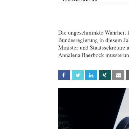
VON
GASTAUTOR
Die ungeschminkte Wahrheit k
Bundesregierung in diesem Jah
Minister und Staatssekretäre 
Annalena Baerbock musste um
Facebook
Twitter
Linkedin
Xing
Em