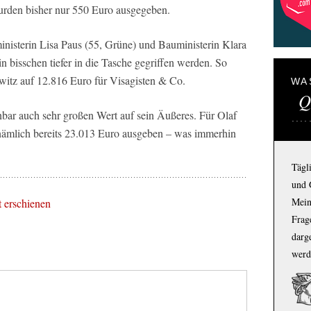
urden bisher nur 550 Euro ausgegeben.
nisterin Lisa Paus (55, Grüne) und Bauministerin Klara
 bisschen tiefer in die Tasche gegriffen werden. So
itz auf 12.816 Euro für Visagisten & Co.
WA
Q
bar auch sehr großen Wert auf sein Äußeres. Für Olaf
 nämlich bereits 23.013 Euro ausgeben – was immerhin
Tägl
und 
Mein
t erschienen
Frage
darg
werd