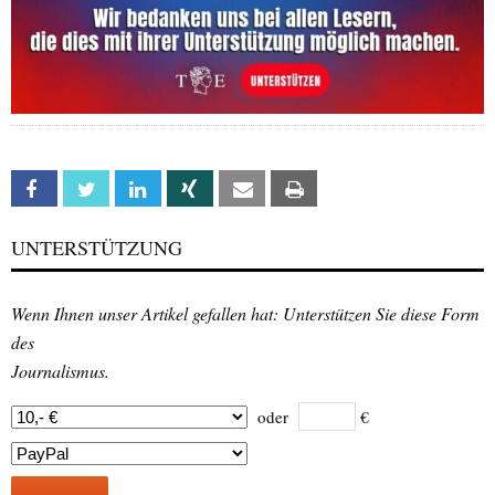
Facebook
Twitter
Linkedin
Xing
Email
Print
UNTERSTÜTZUNG
Wenn Ihnen unser Artikel gefallen hat: Unterstützen Sie diese Form
des
Journalismus.
oder
€