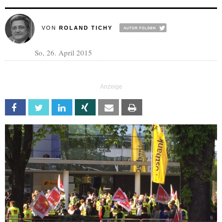
VON
ROLAND TICHY
So, 26. April 2015
Facebook
Twitter
Linkedin
Xing
Email
Print