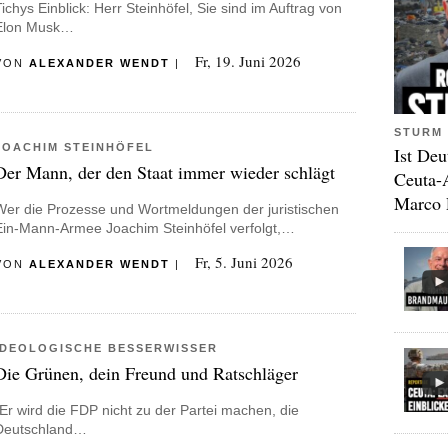
Tichys Einblick: Herr Steinhöfel, Sie sind im Auftrag von
Elon Musk…
Fr, 19. Juni 2026
VON
ALEXANDER WENDT
|
STURM 
JOACHIM STEINHÖFEL
Ist Deu
Der Mann, der den Staat immer wieder schlägt
Ceuta-
Marco 
Wer die Prozesse und Wortmeldungen der juristischen
Ein-Mann-Armee Joachim Steinhöfel verfolgt,…
Fr, 5. Juni 2026
VON
ALEXANDER WENDT
|
IDEOLOGISCHE BESSERWISSER
Die Grünen, dein Freund und Ratschläger
„Er wird die FDP nicht zu der Partei machen, die
Deutschland…