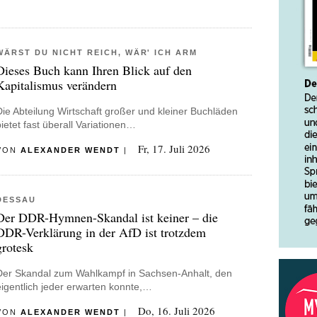
WÄRST DU NICHT REICH, WÄR' ICH ARM
Dieses Buch kann Ihren Blick auf den
Kapitalismus verändern
Die Abteilung Wirtschaft großer und kleiner Buchläden
bietet fast überall Variationen…
Fr, 17. Juli 2026
VON
ALEXANDER WENDT
|
DESSAU
Der DDR-Hymnen-Skandal ist keiner – die
DDR-Verklärung in der AfD ist trotzdem
grotesk
Der Skandal zum Wahlkampf in Sachsen-Anhalt, den
eigentlich jeder erwarten konnte,…
Do, 16. Juli 2026
VON
ALEXANDER WENDT
|