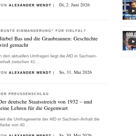
Di, 2. Juni 2026
VON
ALEXANDER WENDT
|
„BUNTE EINWANDERUNG“ FÜR VIELFAL?
Bärbel Bas und die Graubraunen: Geschichte
wird gemacht
In den aktuellen Umfragen liegt die AfD in Sachsen-
Anhalt zwischen 41…
So, 31. Mai 2026
VON
ALEXANDER WENDT
|
DER PREUSSENSCHLAG
Der deutsche Staatsstreich von 1932 – und
seine Lehren für die Gegenwart
Seit die Umfragewerte der AfD in Sachsen-Anhalt die
Marke von 40…
Sa, 30. Mai 2026
VON
ALEXANDER WENDT
|