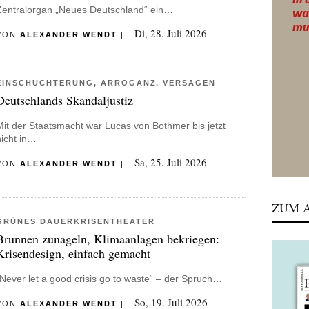
Zentralorgan „Neues Deutschland“ ein…
Di, 28. Juli 2026
VON
ALEXANDER WENDT
|
EINSCHÜCHTERUNG, ARROGANZ, VERSAGEN
Deutschlands Skandaljustiz
Mit der Staatsmacht war Lucas von Bothmer bis jetzt
nicht in…
Sa, 25. Juli 2026
VON
ALEXANDER WENDT
|
ZUM A
GRÜNES DAUERKRISENTHEATER
Brunnen zunageln, Klimaanlagen bekriegen:
Krisendesign, einfach gemacht
„Never let a good crisis go to waste“ – der Spruch…
So, 19. Juli 2026
VON
ALEXANDER WENDT
|