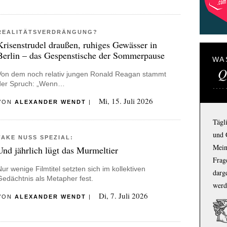
REALITÄTSVERDRÄNGUNG?
Krisenstrudel draußen, ruhiges Gewässer in
Berlin – das Gespenstische der Sommerpause
WA
Q
Von dem noch relativ jungen Ronald Reagan stammt
der Spruch: „Wenn…
Mi, 15. Juli 2026
VON
ALEXANDER WENDT
|
Tägl
und 
FAKE NUSS SPEZIAL:
Mein
Und jährlich lügt das Murmeltier
Frage
Nur wenige Filmtitel setzten sich im kollektiven
darg
Gedächtnis als Metapher fest.
werd
Di, 7. Juli 2026
VON
ALEXANDER WENDT
|