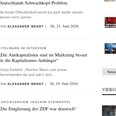
Deutschlands Schwachkopf-Problem
Die breite Öffentlichkeit kennt bis jetzt weder seinen
Namen noch seinen…
Di, 23. Juni 2026
VON
ALEXANDER WENDT
|
ZITELMANN IM INTERVIEW
„Die Antikapitalisten sind im Marketing besser
als die Kapitalismus-Anhänger“
Tichys Einblick: „Reicher Mann und armer
Weiter
Mann/standen da und sah’n sich…
Fr, 19. Juni 2026
VON
ALEXANDER WENDT
|
VIDE
KURZINTERVIEW JOACHIM STEINHÖFEL
„Die Entgleisung des ZDF war drastisch“