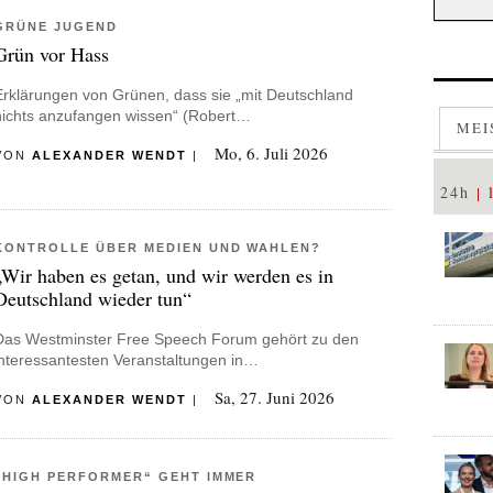
GRÜNE JUGEND
Grün vor Hass
Erklärungen von Grünen, dass sie „mit Deutschland
nichts anzufangen wissen“ (Robert…
MEI
Mo, 6. Juli 2026
VON
ALEXANDER WENDT
|
24h
KONTROLLE ÜBER MEDIEN UND WAHLEN?
„Wir haben es getan, und wir werden es in
Deutschland wieder tun“
Das Westminster Free Speech Forum gehört zu den
interessantesten Veranstaltungen in…
Sa, 27. Juni 2026
VON
ALEXANDER WENDT
|
„HIGH PERFORMER“ GEHT IMMER