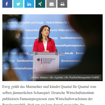
Facebook
Twitter
Linkedin
Xing
Email
Print
picture alliance / dts-Agentur | dts Nachrichtenagentur GmbH
Ewig grüßt das Murmeltier und kündet Quartal für Quartal vom
selben jämmerlichen Schauspiel: Deutsche Wirtschaftsinstitute
publizieren Fantasieprognosen zum Wirtschaftswachstum der
Bundesrepublik, bloß um sie kurz darauf angesichts der