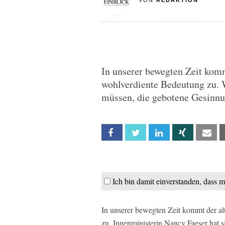
VON
REDAKTION
In unserer bewegten Zeit kom
wohlverdiente Bedeutung zu. 
müssen, die gebotene Gesinnun
Facebook
Twitter
Linkedin
Xing
Em
Ich bin damit einverstanden, dass 
In unserer bewegten Zeit kommt der a
zu. Innenministerin Nancy Faeser hat s