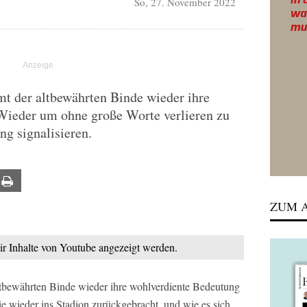
So, 27. November 2022
mt der altbewährten Binde wieder ihre
Wieder um ohne große Worte verlieren zu
g signalisieren.
ail
Print
ZUM A
mir Inhalte von Youtube angezeigt werden.
ltbewährten Binde wieder ihre wohlverdiente Bedeutung
ie wieder ins Stadion zurückgebracht, und wie es sich