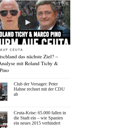
AUF CEUTA
tschland das nächste Ziel? –
Analyse mit Roland Tichy &
Pino
Club der Versager: Peter
Hahne rechnet mit der CDU
ab
Ceuta-Krise: 65.000 fallen in
die Stadt ein – wie Spanien
ein neues 2015 verhindert