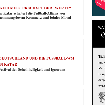
WELTMEISTERSCHAFT DER „WERTE“
In Katar scheitert die Fußball-Allianz von
hemmungslosem Kommerz und totaler Moral
WA
Q
Tägl
DEUTSCHLAND UND DIE FUSSBALL-WM I
und 
N KATAR
Mein
Festival der Scheinheiligkeit und Ignoranz
Frage
darg
werd