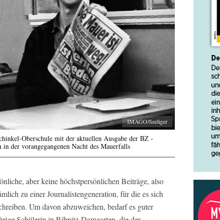
IMAGO/Seeliger
Schinkel-Oberschule mit der aktuellen Ausgabe der BZ -
n in der vorangegangenen Nacht des Mauerfalls
nliche, aber keine höchstpersönlichen Beiträge, also
lich zu einer Journalistengeneration, für die es sich
 schreiben. Um davon abzuweichen, bedarf es guter
hrige Schülerin in Ribnitz-Damgarten, die der