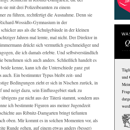
um sie mit drei Polizeibeamten zu einem
r zu führen, rechtfertigt die Ausnahme. Denn sie
s Richard-Wossidlo-Gymnasium in der
 schicker aus als die Schulgebäude in der kleinen
WA
achtziger Jahren mal lernte, mal nicht. Der Direktor in
Q
immermann drückt sich vermutlich geschmeidiger und
agogen, die ich damals erlebte. Und selbstverständlich
sie benehmen sich auch anders. Schließlich handelt es
 beide kenne, kann ich die Unterschiede ganz gut
Tägl
s auch. Ein bestimmter Typus bleibt zeit- und
und 
stige Bedingungen zieht er sich in Nischen zurück, in
Mein
f und neigt dazu, sein Einflussgebiet stark zu
Frage
übrigens gar nicht aus der Täterä stammt, sondern aus
darg
nne ich bestimmte Figuren aus meiner Jugendzeit
werd
schichte aus Ribnitz-Damgarten bringt tiefunten
ach oben. Mir kommt es in solchen Momenten vor, als
ite Runde gehen, auf einem etwas anders (besser)