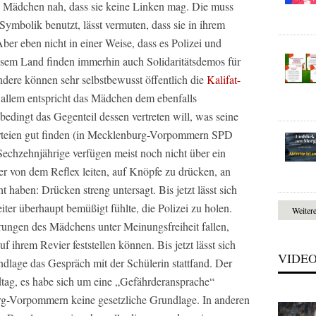
s Mädchen nah, dass sie keine Linken mag. Die muss
ymbolik benutzt, lässt vermuten, dass sie in ihrem
 Aber eben nicht in einer Weise, dass es Polizei und
iesem Land finden immerhin auch Solidaritätsdemos für
ndere können sehr selbstbewusst öffentlich die
Kalifat-
n allem entspricht das Mädchen dem ebenfalls
bedingt das Gegenteil dessen vertreten will, was seine
arteien gut finden (in Mecklenburg-Vorpommern SPD
chzehnjährige verfügen meist noch nicht über ein
eher von dem Reflex leiten, auf Knöpfe zu drücken, an
 haben: Drücken streng untersagt. Bis jetzt lässt sich
iter überhaupt bemüßigt fühlte, die Polizei zu holen.
Weiter
ungen des Mädchens unter Meinungsfreiheit fallen,
ihrem Revier feststellen können. Bis jetzt lässt sich
VIDE
dlage das Gespräch mit der Schülerin stattfand. Der
tag, es habe sich um eine „Gefährderansprache“
urg-Vorpommern keine gesetzliche Grundlage. In anderen