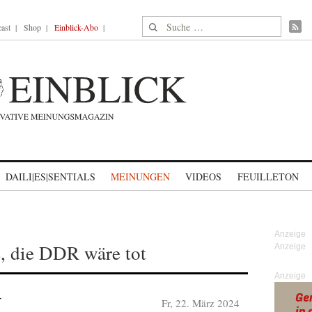
Suche nach:
ast
Shop
Einblick-Abo
DAILI|ES|SENTIALS
MEINUNGEN
VIDEOS
FEUILLETON
, die DDR wäre tot
Anzeige
Fr, 22. März 2024
T