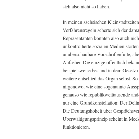
sich also nicht so haben.
In meinen sächsischen Kleinstadtzeite
Verfahrensregeln scherte sich der damal
Repräsentanten konnten also auch nic
unkontrollierte sozialen Medien störte
unüberschaubare Vorschriftenfülle, aber
Aufseher. Die einzige öffentlich bekann
beispielsweise bestand in dem Gesetz
weitere entschied das Organ selbst. So 
nirgendwo, wie eine sogenannte Ausspra
genauso wie republikweittausende ander
nur eine Grundkonstellation: Der Deli
Die Deutungshoheit über Gesprächsverl
Überwältigungsprinzip scheint in Me
funktionieren.