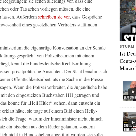
 Regelungen; sie sehen allerdings vor, dass eine
ehen oder Tatsachen vorliegen müssen, die eine
en lassen. Außerdem
schreiben sie vor
, dass Gespräche
wesenheit eines gesetzlichen Vertreters stattfinden
lministerium die eigenartige Konversation an der Schule
STURM 
Ist Deu
klärungsgespräch“ von Polizeibeamten mit einem
Ceuta-
rliegt, kennt die bundesdeutsche Rechtsordnung
Marco 
dessen privatpolitische Ansichten. Der Staat benahm sich
einer Öffentlichkeitsarbeit, als die Sache in die Presse
 sagen. Wenn die Polizei verbreitet, die Jugendliche habe
l mit den eingestickten Buchstaben HH getragen und
, das könne für „Heil Hitler“ stehen, dann entsteht ein
erklärt hätte, sie trage auf einem Bild einen Helly-
sich die Frage, warum der Innenminister nicht einfach
nsatz ein bisschen aus dem Ruder gelaufen, sondern
lich nicht in Handschellen abgeführt worden, sie solle