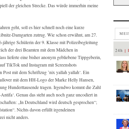
piell der gleichen Strecke. Das würde immerhin meine
ahren geht, soll es hier schnell noch eine kurze
MEI
Ribnitz-Damgarten zutrug. Wie schon erwähnt, am 27.
-jährige Schülerin der 9. Klasse mit Polizeibegleitung
präch der drei Beamten mit dem Mädchen in
24h
ass lieferte eine bisher anonym gebliebene Tippgeberin,
n auf TikTok und Instagram mit Screenshots
n Post mit dem Schriftzug ’nix yallah yallah‘. Ein
pullover mit dem HH-Logo der Marke Helly Hansen,
dung Hunderttausende tragen. Irgendwo kommt die Zahl
-Antifa‘. Genau das steht auch noch ganz uncodiert in
otschaften: „In Deutschland wird deutsch gesprochen“;
ndstation“. Nichts davon erfüllt irgendeinen
zei nicht anders.