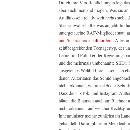
Durch ihre Veröffentlichungen legt da
aber auch niemand mögen. Was sie an S
Antilinkssein relativ weit rechts steht.
Staatsanwaltschaft etwas angeht. In d
untergetauchte RAF-Mitglieder statt, a
und Schariaherrschaft fordern
. Alles i
zeitübergreifenden Teenagertyp, der un
Lehrer und Politiker der Regierungsp
und die mehrmals umbenannte SED). Se
ausgefeiltes Weltbild, sie lassen sich 
denen Autoritäten das Schild angebracht
nicht erkennen, warum sich der Schulle
Dass die TikTok- und Instagram-Äußer
hätten die Beamten auch am Rechner auf 
nicht erkennen, auf welcher Rechtsgrun
Innenminister meinte zunächst im Land
gehandelt. Dafür gibt es in Mecklenb