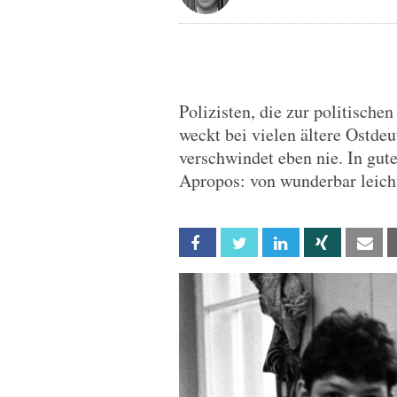
Polizisten, die zur politisch
weckt bei vielen ältere Ostde
verschwindet eben nie. In gute
Apropos: von wunderbar leicht
Facebook
Twitter
Linkedin
Xing
Em