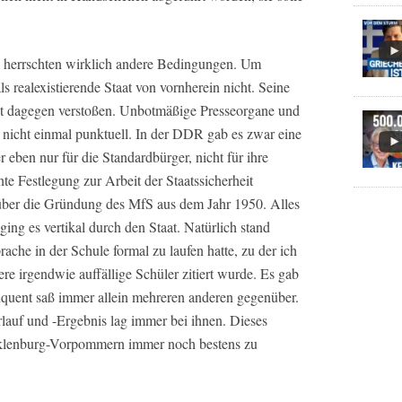
n herrschten wirklich andere Bedingungen. Um
s realexistierende Staat von vornherein nicht. Seine
ht dagegen verstoßen. Unbotmäßige Presseorgane und
n nicht einmal punktuell. In der DDR gab es zwar eine
 eben nur für die Standardbürger, nicht für ihre
te Festlegung zur Arbeit der Staatssicherheit
 über die Gründung des MfS aus dem Jahr 1950. Alles
ging es vertikal durch den Staat. Natürlich stand
che in der Schule formal zu laufen hatte, zu der ich
e irgendwie auffällige Schüler zitiert wurde. Es gab
nquent saß immer allein mehreren anderen gegenüber.
auf und -Ergebnis lag immer bei ihnen. Dieses
cklenburg-Vorpommern immer noch bestens zu