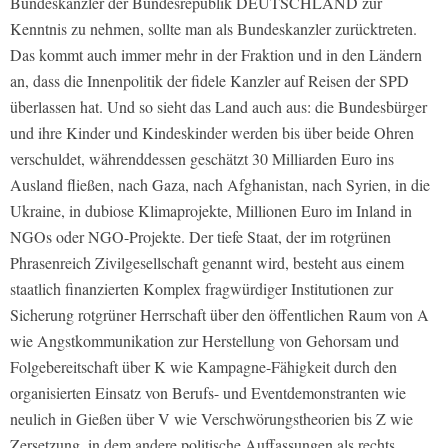
Bundeskanzler der Bundesrepublik DEUTSCHLAND zur
Kenntnis zu nehmen, sollte man als Bundeskanzler zurücktreten.
Das kommt auch immer mehr in der Fraktion und in den Ländern
an, dass die Innenpolitik der fidele Kanzler auf Reisen der SPD
überlassen hat. Und so sieht das Land auch aus: die Bundesbürger
und ihre Kinder und Kindeskinder werden bis über beide Ohren
verschuldet, währenddessen geschätzt 30 Milliarden Euro ins
Ausland fließen, nach Gaza, nach Afghanistan, nach Syrien, in die
Ukraine, in dubiose Klimaprojekte, Millionen Euro im Inland in
NGOs oder NGO-Projekte. Der tiefe Staat, der im rotgrünen
Phrasenreich Zivilgesellschaft genannt wird, besteht aus einem
staatlich finanzierten Komplex fragwürdiger Institutionen zur
Sicherung rotgrüner Herrschaft über den öffentlichen Raum von A
wie Angstkommunikation zur Herstellung von Gehorsam und
Folgebereitschaft über K wie Kampagne-Fähigkeit durch den
organisierten Einsatz von Berufs- und Eventdemonstranten wie
neulich in Gießen über V wie Verschwörungstheorien bis Z wie
Zersetzung, in dem andere politische Auffassungen als rechts