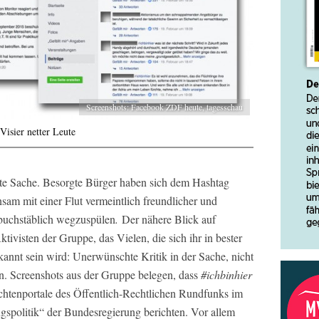
Screenshots: Facebook ZDF heute, tagesschau
isier netter Leute
ute Sache. Besorgte Bürger haben sich dem Hashtag
am mit einer Flut vermeintlich freundlicher und
buchstäblich wegzuspülen
.
Der nähere Blick auf
ktivisten der Gruppe, das Vielen, die sich ihr in bester
annt sein wird: Unerwünschte Kritik in der Sache, nicht
n. Screenshots aus der Gruppe belegen, dass
#ichbinhier
ichtenportale des Öffentlich-Rechtlichen Rundfunks im
ingspolitik“ der Bundesregierung berichten. Vor allem