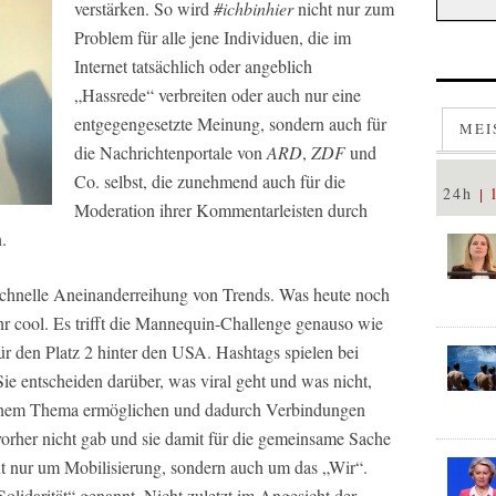
verstärken. So wird
#ichbinhier
nicht nur zum
Problem für alle jene Individuen, die im
Internet tatsächlich oder angeblich
„Hassrede“ verbreiten oder auch nur eine
entgegengesetzte Meinung, sondern auch für
MEI
die Nachrichtenportale von
ARD
,
ZDF
und
Co. selbst, die zunehmend auch für die
24h
Moderation ihrer Kommentarleisten durch
.
 schnelle Aneinanderreihung von Trends. Was heute noch
hr cool. Es trifft die Mannequin-Challenge genauso wie
r den Platz 2 hinter den USA. Hashtags spielen bei
Sie entscheiden darüber, was viral geht und was nicht,
 einem Thema ermöglichen und dadurch Verbindungen
vorher nicht gab und sie damit für die gemeinsame Sache
ht nur um Mobilisierung, sondern auch um das „Wir“.
olidarität“ genannt. Nicht zuletzt im Angesicht der