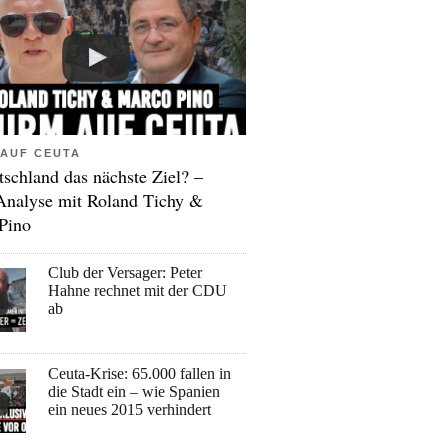
AUF CEUTA
tschland das nächste Ziel? –
Analyse mit Roland Tichy &
Pino
Club der Versager: Peter
Hahne rechnet mit der CDU
ab
Ceuta-Krise: 65.000 fallen in
die Stadt ein – wie Spanien
ein neues 2015 verhindert