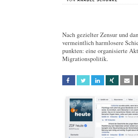
VON
ANABEL SCHUNKE
Nach gezielter Zensur und dan
vermeintlich harmlosere Schi
punkten: eine organisierte Ak
Migrationspolitik.
Facebook
Twitter
Linkedin
Xing
Em