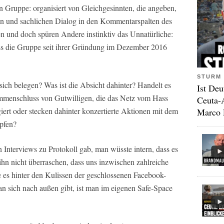
en Gruppe: organisiert von Gleichgesinnten, die angeben,
en und sachlichen Dialog in den Kommentarspalten des
en und doch spüren Andere instinktiv das Unnatürliche:
ss die Gruppe seit ihrer Gründung im Dezember 2016
STURM 
ich belegen? Was ist die Absicht dahinter? Handelt es
Ist Deu
ammenschluss von Gutwilligen, die das Netz vom Hass
Ceuta-
ert oder stecken dahinter konzertierte Aktionen mit dem
Marco 
pfen?
Interviews zu Protokoll gab, man wüsste intern, dass es
ihn nicht überraschen, dass uns inzwischen zahlreiche
e es hinter den Kulissen der geschlossenen Facebook-
an sich nach außen gibt, ist man im eigenen Safe-Space