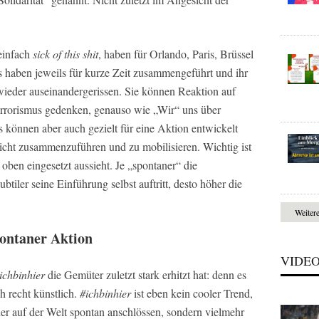
einfach
sick of this shit
, haben für Orlando, Paris, Brüssel
gs haben jeweils für kurze Zeit zusammengeführt und ihr
ieder auseinandergerissen. Sie können Reaktion auf
rrorismus gedenken, genauso wie „Wir“ uns über
können aber auch gezielt für eine Aktion entwickelt
icht zusammenzuführen und zu mobilisieren. Wichtig ist
n oben eingesetzt aussieht. Je „spontaner“ die
tiler seine Einführung selbst auftritt, desto höher die
Weiter
pontaner Aktion
VIDE
ichbinhier
die Gemüter zuletzt stark erhitzt hat: denn es
h recht künstlich.
#ichbinhier
ist eben kein cooler Trend,
er auf der Welt spontan anschlössen, sondern vielmehr