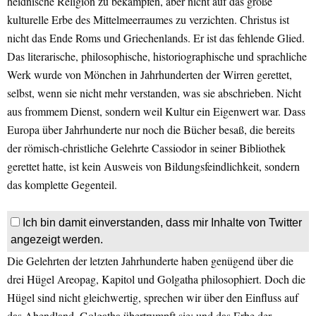
heidnische Religion zu bekämpfen, aber nicht auf das große
kulturelle Erbe des Mittelmeerraumes zu verzichten. Christus ist
nicht das Ende Roms und Griechenlands. Er ist das fehlende Glied.
Das literarische, philosophische, historiographische und sprachliche
Werk wurde von Mönchen in Jahrhunderten der Wirren gerettet,
selbst, wenn sie nicht mehr verstanden, was sie abschrieben. Nicht
aus frommem Dienst, sondern weil Kultur ein Eigenwert war. Dass
Europa über Jahrhunderte nur noch die Bücher besaß, die bereits
der römisch-christliche Gelehrte Cassiodor in seiner Bibliothek
gerettet hatte, ist kein Ausweis von Bildungsfeindlichkeit, sondern
das komplette Gegenteil.
Ich bin damit einverstanden, dass mir Inhalte von Twitter
angezeigt werden.
Die Gelehrten der letzten Jahrhunderte haben genügend über die
drei Hügel Areopag, Kapitol und Golgatha philosophiert. Doch die
Hügel sind nicht gleichwertig, sprechen wir über den Einfluss auf
das Abendland. Golgatha übertrumpft sie; und das Erbe der