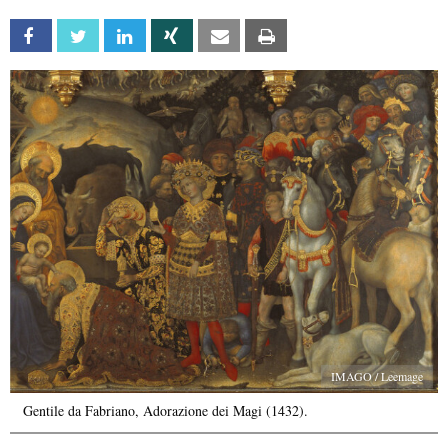
Facebook
Twitter
Linkedin
Xing
Email
Print
IMAGO / Leemage
Gentile da Fabriano, Adorazione dei Magi (1432).