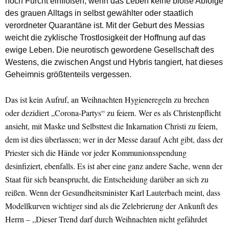
noch Furcht einflößen, wenn das Leben keine bloße Abfolge
des grauen Alltags in selbst gewählter oder staatlich
verordneter Quarantäne ist. Mit der Geburt des Messias
weicht die zyklische Trostlosigkeit der Hoffnung auf das
ewige Leben. Die neurotisch gewordene Gesellschaft des
Westens, die zwischen Angst und Hybris tangiert, hat dieses
Geheimnis größtenteils vergessen.
Das ist kein Aufruf, an Weihnachten Hygieneregeln zu brechen
oder dezidiert „Corona-Partys“ zu feiern. Wer es als Christenpflicht
ansieht, mit Maske und Selbsttest die Inkarnation Christi zu feiern,
dem ist dies überlassen; wer in der Messe darauf Acht gibt, dass der
Priester sich die Hände vor jeder Kommunionsspendung
desinfiziert, ebenfalls. Es ist aber eine ganz andere Sache, wenn der
Staat für sich beansprucht, die Entscheidung darüber an sich zu
reißen. Wenn der Gesundheitsminister Karl Lauterbach meint, dass
Modellkurven wichtiger sind als die Zelebrierung der Ankunft des
Herrn – „Dieser Trend darf durch Weihnachten nicht gefährdet