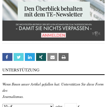
Facebook
Twitter
Linkedin
Xing
Email
Print
UNTERSTÜTZUNG
Wenn Ihnen unser Artikel gefallen hat: Unterstützen Sie diese Form
des
Journalismus.
oder
€