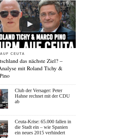
AUF CEUTA
tschland das nächste Ziel? –
Analyse mit Roland Tichy &
Pino
Club der Versager: Peter
Hahne rechnet mit der CDU
ab
Ceuta-Krise: 65.000 fallen in
die Stadt ein – wie Spanien
ein neues 2015 verhindert