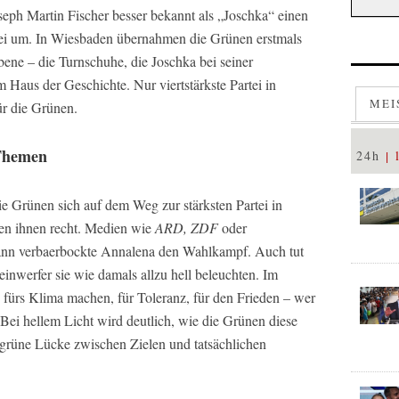
oseph Martin Fischer besser bekannt als „Joschka“ einen
tei um. In Wiesbaden übernahmen die Grünen erstmals
ne – die Turnschuhe, die Joschka bei seiner
m Haus der Geschichte. Nur viertstärkste Partei in
MEI
ür die Grünen.
 Themen
24h
die Grünen sich auf dem Weg zur stärksten Partei in
en ihnen recht. Medien wie
ARD, ZDF
oder
nn verbaerbockte Annalena den Wahlkampf. Auch tut
inwerfer sie wie damals allzu hell beleuchten. Im
fürs Klima machen, für Toleranz, für den Frieden – wer
ei hellem Licht wird deutlich, wie die Grünen diese
e grüne Lücke zwischen Zielen und tatsächlichen