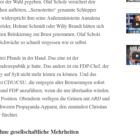
r der Wahl gegeben. Olaf Scholz versichert den
chen aufhören, „Seenotretter“ genannte Schlepper
ch widerspricht ihm seine Außenministerin Annalena
röder, Helmut Schmidt oder Willy Brandt hätten sich
lchen Brüskierung zur Brust genommen. Olaf Scholz
 Schwäche so schnell vergessen wie er selbst.
rei Pfunde in der Hand. Das eine ist der
desrepublik je hatte. Das andere ist ein FDP-Chef, der
arty auf Sylt nicht mehr leisten zu können. Und das
tei CDU/CSU, die entgegen aller Beteuerungen sofort
n und FDP anzuführen, wenn die nur überlaufen würden.
 Position. Obendrein verfügen die Grünen mit
ARD
und
chweren Propaganda-Apparat, den zumindest Christian
 fürchtet.
hne gesellschaftliche Mehrheiten