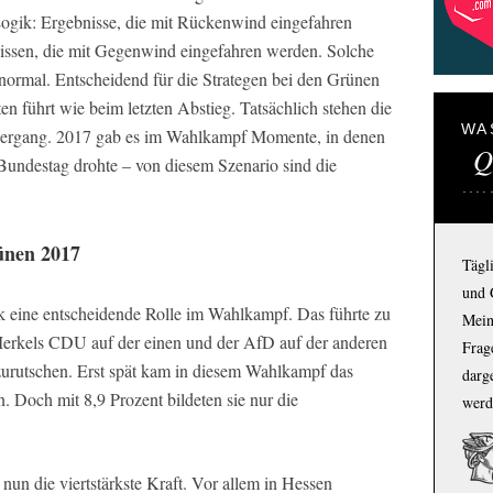
 Logik: Ergebnisse, die mit Rückenwind eingefahren
issen, die mit Gegenwind eingefahren werden. Solche
normal. Entscheidend für die Strategen bei den Grünen
nten führt wie beim letzten Abstieg. Tatsächlich stehen die
WA
edergang. 2017 gab es im Wahlkampf Momente, in denen
Q
Bundestag drohte – von diesem Szenario sind die
ünen 2017
Tägl
und 
tik eine entscheidende Rolle im Wahlkampf. Das führte zu
Mein
Merkels CDU auf der einen und der AfD auf der anderen
Frage
zurutschen. Erst spät kam in diesem Wahlkampf das
darg
. Doch mit 8,9 Prozent bildeten sie nur die
werd
un die viertstärkste Kraft. Vor allem in Hessen