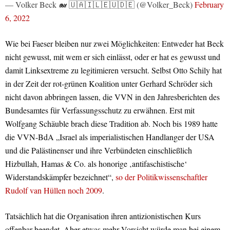
— Volker Beck 🐋 🇺🇦🇮🇱🇪🇺🇩🇪 (@Volker_Beck)
February
6, 2022
Wie bei Faeser bleiben nur zwei Möglichkeiten: Entweder hat Beck
nicht gewusst, mit wem er sich einlässt, oder er hat es gewusst und
damit Linksextreme zu legitimieren versucht. Selbst Otto Schily hat
in der Zeit der rot-grünen Koalition unter Gerhard Schröder sich
nicht davon abbringen lassen, die VVN in den Jahresberichten des
Bundesamtes für Verfassungsschutz zu erwähnen. Erst mit
Wolfgang Schäuble brach diese Tradition ab. Noch bis 1989 hatte
die VVN-BdA „Israel als imperialistischen Handlanger der USA
und die Palästinenser und ihre Verbündeten einschließlich
Hizbullah, Hamas & Co. als honorige ‚antifaschistische‘
Widerstandskämpfer bezeichnet“,
so der Politikwissenschaftler
Rudolf van Hüllen noch 2009
.
Tatsächlich hat die Organisation ihren antizionistischen Kurs
offenbar beendet. Aber etwas mehr Vorsicht würde man bei einem