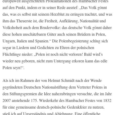
europaweit ausgerichteten Proklamationen des Hambacher Festes
auf den Punkt, indem er in seiner Rede ausrief: „Das Volk gönnt
das, was es selbst mit seinem Herzblut zu erringen trachtet, und was
ihm das Theuerste ist, die Freiheit, Aufklärung, Nationalität und
Volkshoheit auch dem Brudervolke: das deutsche Volk gönnt daher
diese hohen unschätzbaren Güter auch seinen Brüdern in Polen,
Ungarn, Italien und Spanien.“ Die Polenbegeisterung schlug sich
sogar in Liedern und Gedichten zu Ehren der polnischen
Flüchtlinge nieder: „Polen ist noch nicht verloren! Bald wird’s
wieder neu geboren, nicht zum Untergang erkoren kann das edle
Polen seyn!“.
Als ich im Rahmen der von Helmut Schmidt nach der Wende
gegründeten Deutschen Nationalstiftung dem Vertreter Polens in
den Stiftungsgremien die Idee nahezubringen versuchte, die im Jahr
2007 anstehende 175. Wiederkehr des Hambacher Festes von 1832
für eine gemeinsame deutsch-polnische Gedenkfeier zu nutzen,
stieß ich auf Unverständnis und Ablehnung. Eine öffentliche