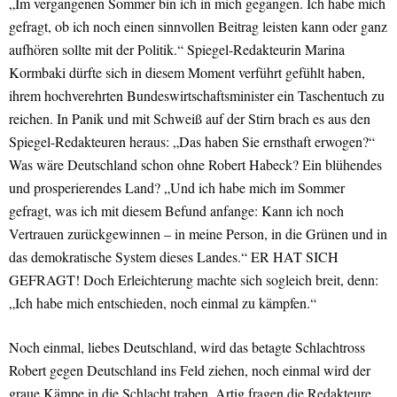
„Im vergangenen Sommer bin ich in mich gegangen. Ich habe mich
gefragt, ob ich noch einen sinnvollen Beitrag leisten kann oder ganz
aufhören sollte mit der Politik.“ Spiegel-Redakteurin Marina
Kormbaki dürfte sich in diesem Moment verführt gefühlt haben,
ihrem hochverehrten Bundeswirtschaftsminister ein Taschentuch zu
reichen. In Panik und mit Schweiß auf der Stirn brach es aus den
Spiegel-Redakteuren heraus: „Das haben Sie ernsthaft erwogen?“
Was wäre Deutschland schon ohne Robert Habeck? Ein blühendes
und prosperierendes Land? „Und ich habe mich im Sommer
gefragt, was ich mit diesem Befund anfange: Kann ich noch
Vertrauen zurückgewinnen – in meine Person, in die Grünen und in
das demokratische System dieses Landes.“ ER HAT SICH
GEFRAGT! Doch Erleichterung machte sich sogleich breit, denn:
„Ich habe mich entschieden, noch einmal zu kämpfen.“
Noch einmal, liebes Deutschland, wird das betagte Schlachtross
Robert gegen Deutschland ins Feld ziehen, noch einmal wird der
graue Kämpe in die Schlacht traben. Artig fragen die Redakteure,