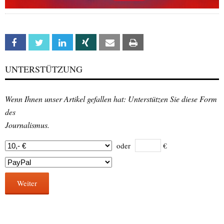
Facebook
Twitter
Linkedin
Xing
Email
Print
UNTERSTÜTZUNG
Wenn Ihnen unser Artikel gefallen hat: Unterstützen Sie diese Form
des
Journalismus.
oder
€
Weiter