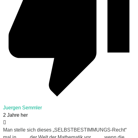
Juergen Semmler
2 Jahre her
Man stelle sich dieses „SELBSTBESTIMMUNGS-Recht“
mal in … ….der Welt der Mathematik vor…. … wenn die