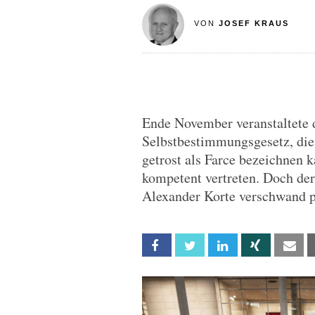
VON
JOSEF KRAUS
Ende November veranstaltete
Selbstbestimmungsgesetz, die 
getrost als Farce bezeichnen
kompetent vertreten. Doch de
Alexander Korte verschwand pl
Facebook
Twitter
Linkedin
Xing
Em