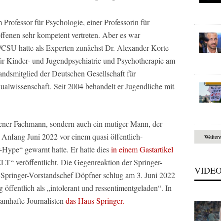
ofessor für Psychologie, einer Professorin für
fenen sehr kompetent vertreten. Aber es war
/CSU hatte als Experten zunächst Dr. Alexander Korte
für Kinder- und Jugendpsychiatrie und Psychotherapie am
smitglied der Deutschen Gesellschaft für
ualwissenschaft. Seit 2004 behandelt er Jugendliche mit
ahrener Fachmann, sondern auch ein mutiger Mann, der
Anfang Juni 2022 vor einem quasi öffentlich-
Weiter
-Hype“ gewarnt hatte. Er hatte dies
in einem Gastartikel
LT“ veröffentlicht. Die Gegenreaktion der Springer-
VIDE
n. Springer-Vorstandschef Döpfner schlug am 3. Juni 2022
g öffentlich als „intolerant und ressentimentgeladen“. In
namhafte Journalisten
das Haus Springer.