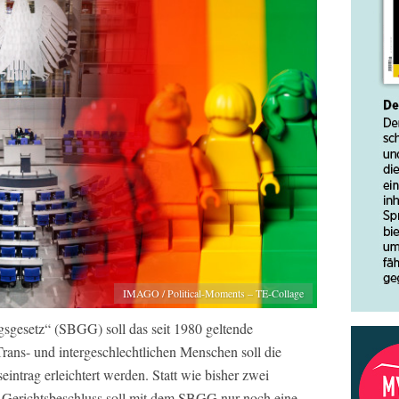
IMAGO / Political-Moments – TE-Collage
sgesetz“ (SBGG) soll das seit 1980 geltende
rans- und intergeschlechtlichen Menschen soll die
trag erleichtert werden. Statt wie bisher zwei
m Gerichtsbeschluss soll mit dem SBGG nur noch eine