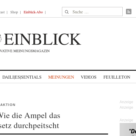
Suche nach:
ast
Shop
Einblick-Abo
DAILI|ES|SENTIALS
MEINUNGEN
VIDEOS
FEUILLETON
RAKTION
Wie die Ampel das
Anzeige
etz durchpeitscht