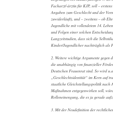
Facharzt/-ärztin für KJP, soll – erst
Angaben zum Geschlecht und der Vorn
zuwiderläuft), und – zweitens – ob Elt
Jugendliche mit vollendetem 14. Leben
und Folgen einer solchen Entscheidun
Langzeitstudien, dass sich die Selbstd
Kinder/Jugendlicher nachträglich als F
2. Weitere wichtige Argumente gegen
die unabhängig von finanzieller Förd
Deutschen Frauenrat sind. So wird u.a.
„Geschlechtsidentität“ im Kern auf tra
staatliche Gleichstellungspolitik nach 
Maßnahmen entgegenwirken soll, würde
Rolleneinengung, die es ja gerade aufz
3. Mit der Neudefinition der rechtlich