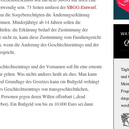
twendig sein. 73 Seiten umfasst der
SBGG-Entwurf.
 nur die Sorgeberechtigten die Änderungserklärung
nen. Minderjährige ab 14 Jahren sollen die
ürfen; die Erklärung bedarf der Zustimmung der
WA
e nicht zu, kann diese Zustimmung vom Familiengericht
Q
nn, wenn die Änderung des Geschlechtseintrags und der
spricht.
chlechtseintrags und der Vornamen soll für eine erneute
Tägl
r gelten. Was nichts anderes heißt als dies: Man kann
und 
Auf Grundlage des Gesetzes kann ein Bußgeld verhängt
Mein
 Geschlechtseintrags von transgeschlechtlichen,
Frage
n Personen gegen deren Willen offenbart („dead
darg
bot). Ein Bußgeld von bis zu 10.000 Euro sei dann
werd