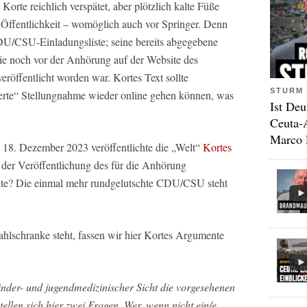
rte reichlich verspätet, aber plötzlich kalte Füße
Öffentlichkeit – womöglich auch vor Springer. Denn
DU/CSU-Einladungsliste; seine bereits abgegebene
e noch vor der Anhörung auf der Website des
eröffentlicht worden war. Kortes Text sollte
STURM 
derte“ Stellungnahme wieder online gehen können, was
Ist Deu
Ceuta-
Marco 
 18. Dezember 2023 veröffentlichte die „Welt“
Kortes
der Veröffentlichung des für die Anhörung
llte? Die einmal mehr rundgelutschte CDU/CSU steht
ahlschranke steht, fassen wir hier Kortes Argumente
inder- und jugendmedizinischer Sicht die vorgesehenen
llen sich hier zwei Fragen. Wer, wenn nicht ein/e