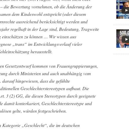
ens – die Bewertung vornehmen, ob die Änderung der
amen dem Kindeswohl entspricht (oder diesem
ernrechte ausreichend berücksichtigt werden und
sjahr regelhaft in der Lage sind, Bedeutung, Tragweite
g einschätzen zu können … Wir wissen aus
iagnose „trans“ im Entwicklungsverlauf vieler
ehleinschätzung herausstellt.
 den Gesetzentwurf kommen von Frauengruppierungen,
erung durch Ministerien und auch unabhängig vom
 darauf hingewiesen, dass die gefühlte
ditionellen Geschlechterstereotypen aufbaut. Die
Art. 3 (2) GG, die diesen Stereotypen durch geeignete
 damit konterkariert, Geschlechterstereotype und
ulösen gelte, würden festgeschrieben.
en Kategorie „Geschlecht“, die im deutschen