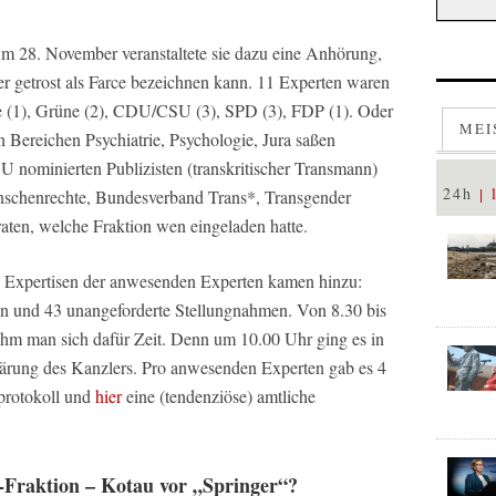
 28. November veranstaltete sie dazu eine Anhörung,
ber getrost als Farce bezeichnen kann. 11 Experten waren
e (1), Grüne (2), CDU/CSU (3), SPD (3), FDP (1). Oder
MEI
n Bereichen Psychiatrie, Psychologie, Jura saßen
ominierten Publizisten (transkritischer Transmann)
24h
enschenrechte, Bundesverband Trans*, Transgender
aten, welche Fraktion wen eingeladen hatte.
 Expertisen der anwesenden Experten kamen hinzu:
en und 43 unangeforderte Stellungnahmen. Von 8.30 bis
ahm man sich dafür Zeit. Denn um 10.00 Uhr ging es in
lärung des Kanzlers. Pro anwesenden Experten gab es 4
protokoll und
hier
eine (tendenziöse) amtliche
raktion – Kotau vor „Springer“?